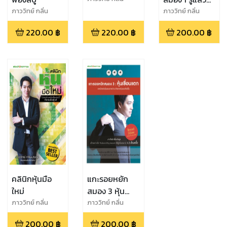
ประทุม
รวย
ภาววิทย์ กลิ่น
ภาววิทย์ กลิ่น
ประทุม,ธำรงชัย
ประทุม
220.00
฿
220.00
฿
200.00
฿
เอกอมรวงศ์
คลินิกหุ้นมือ
แกะรอยหยัก
ใหม่
สมอง 3 หุ้น
เขื่อนแตก
ภาววิทย์ กลิ่น
ภาววิทย์ กลิ่น
ประทุม
ประทุม
200.00
฿
200.00
฿