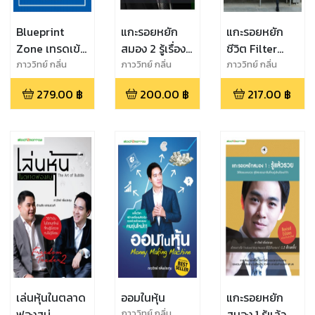
Blueprint
แกะรอยหยัก
แกะรอยหยัก
Zone เทรดเข้า
สมอง 2 รู้เรื่อง
ชีวิต Filter
เป้า
ลงทุน
ความคิด
ภาววิทย์ กลิ่น
ภาววิทย์ กลิ่น
ภาววิทย์ กลิ่น
ประทุม,ธำรงชัย
ประทุม
ประทุม, ดร.พงษ์รพี
279.00
฿
200.00
฿
217.00
฿
เอกอมรวงศ์
บูรณสมภพ
เล่นหุ้นในตลาด
ออมในหุ้น
แกะรอยหยัก
ฟองสบู่
สมอง 1 รู้แล้ว
ภาววิทย์ กลิ่น