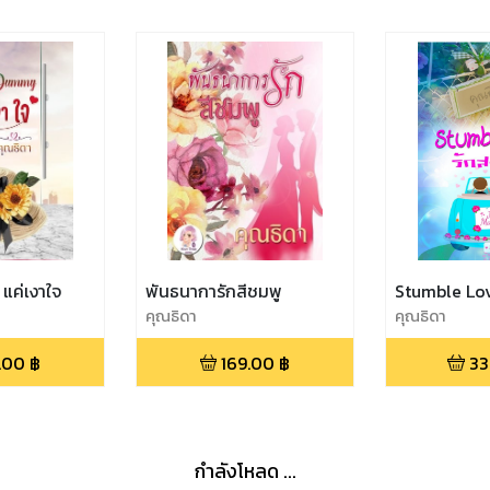
แค่เงาใจ
พันธนาการักสีชมพู
Stumble Lov
คุณธิดา
คุณธิดา
.00
฿
169.00
฿
33
กำลังโหลด ...