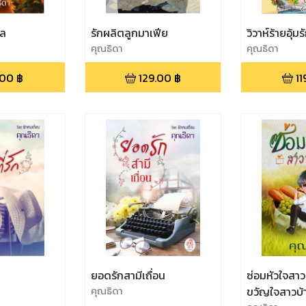
ูล
รักผลิตลูกมาเฟีย
วิวาห์ร้ายอุ้มร
คุณธิดา
คุณธิดา
.00
฿
129.00
฿
11
ยอดรักสามีเถื่อน
ซ่อมหัวใจสาวบ
คุณธิดา
ขวัญใจสาวบ้