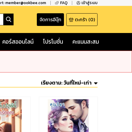
ort: member@ookbee.com
FAQ
เข้าสู่ระบบ
จัดการอีบุ๊ก
ตะกร้า
(
0
)
คอร์สออนไลน์
โปรโมชั่น
คะแนนสะสม
เรียงตาม:
วันที่ใหม่-เก่า