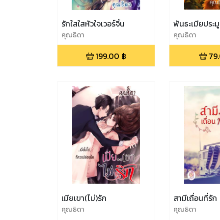
รักใสใสหัวใจเวอร์จิ้น
พันธะเมียประม
คุณธิดา
คุณธิดา
199.00
฿
79
เมียเขา(ไม่)รัก
สามีเถื่อนที่รัก
คุณธิดา
คุณธิดา