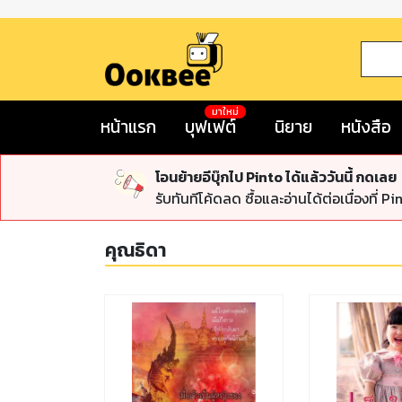
มาใหม่
หน้าแรก
บุฟเฟต์
นิยาย
หนังสือ
โอนย้ายอีบุ๊กไป Pinto ได้แล้ววันนี้ กดเลย
รับทันทีโค้ดลด ซื้อและอ่านได้ต่อเนื่องที่ Pi
คุณธิดา