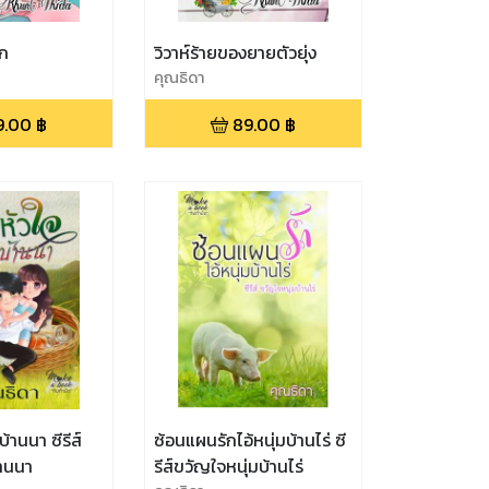
ัก
วิวาห์ร้ายของยายตัวยุ่ง
คุณธิดา
9.00
฿
89.00
฿
้านนา ซีรีส์
ซ้อนแผนรักไอ้หนุ่มบ้านไร่ ซี
านนา
รีส์ขวัญใจหนุ่มบ้านไร่