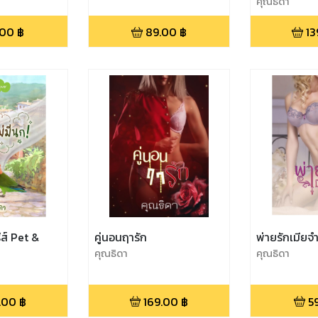
คุณธิดา
.00
฿
89.00
฿
13
รีส์ Pet &
คู่นอนฤารัก
พ่ายรักเมียจ
คุณธิดา
คุณธิดา
.00
฿
169.00
฿
5