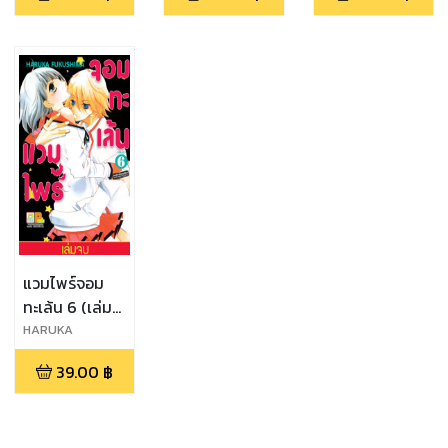
แวมไพร์จอม
ทะเล้น 6 (เล่ม
จบ)
HARUKA
FUKUSHIMA
39.00
฿