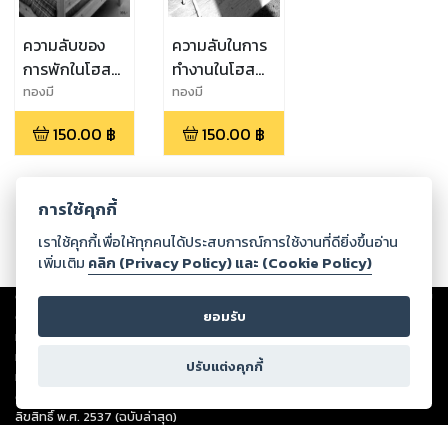
ความลับของ
ความลับในการ
การพักในโฮส
ทำงานในโฮส
เทล
เทล
ทองมี
ทองมี
150.00
฿
150.00
฿
การใช้คุกกี้
เราใช้คุกกี้เพื่อให้ทุกคนได้ประสบการณ์การใช้งานที่ดียิ่งขึ้นอ่าน
เพิ่มเติม
คลิก (Privacy Policy) และ (Cookie Policy)
Copyright ©
2026
Storylog Co., Ltd. - สตอรี่ล็อกขอสงวนสิทธิ์ไม่รับผิดชอบ
ต่อผลงานหรือเนื้อหาใดที่อัปโหลดผ่านเว็บไซต์และปรากฏว่าละเมิดสิทธิใน
ยอมรับ
ทรัพย์สินทางปัญญาของบุคคลอื่นหรือขัดต่อกฎหมายและศีลธรรม ดังนั้น ผู้อ่าน
ทุกท่านโปรดใช้วิจารณญาณในการกลั่นกรองด้วยตนเอง และหากท่านพบว่าส่วน
ปรับแต่งคุกกี้
หนึ่งส่วนใดขัดต่อกฎหมายและศีลธรรม กรุณาแจ้งมายังบริษัท เพื่อทีมงานจะได้
ดำเนินการในทันที ทั้งนี้ ทางสตอรี่ล็อกขอสงวนลิขสิทธิ์ตามพระราชบัญญัติ
ลิขสิทธิ์ พ.ศ. 2537 (ฉบับล่าสุด)