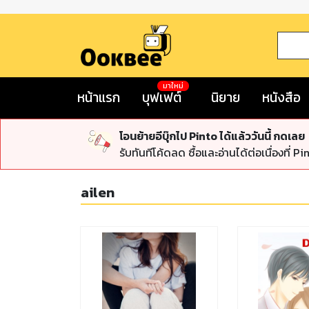
มาใหม่
หน้าแรก
บุฟเฟต์
นิยาย
หนังสือ
โอนย้ายอีบุ๊กไป Pinto ได้แล้ววันนี้ กดเลย
รับทันทีโค้ดลด ซื้อและอ่านได้ต่อเนื่องที่ Pi
ailen