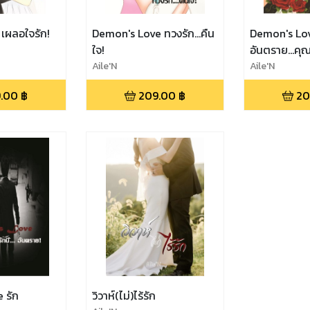
เผลอใจรัก!
Demon's Love ทวงรัก...คืน
Demon's Lov
ใจ!
อันตราย...คุ
Aile'N
Aile'N
.00
฿
209.00
฿
20
 รัก
วิวาห์(ไม่)ไร้รัก