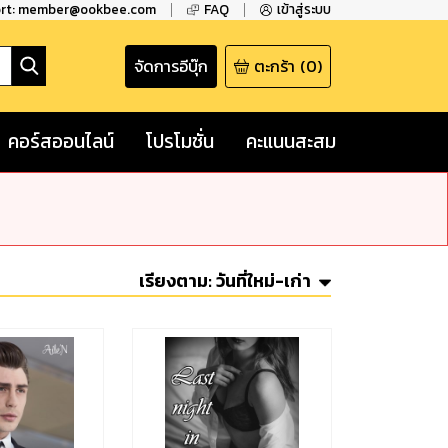
ort: member@ookbee.com
FAQ
เข้าสู่ระบบ
จัดการอีบุ๊ก
ตะกร้า
(
0
)
คอร์สออนไลน์
โปรโมชั่น
คะแนนสะสม
เรียงตาม:
วันที่ใหม่-เก่า