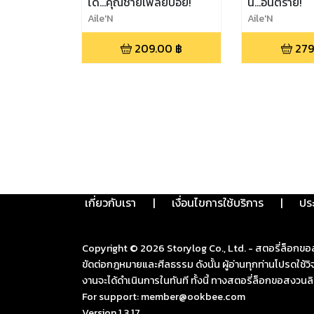
ได้...คุณชายเพลย์บอย!
นี้...อันตราย!
Aile'N
Aile'N
209.00
฿
279
เกี่ยวกับเรา
|
เงื่อนไขการใช้บริการ
|
ปร
Copyright ©
2026
Storylog Co., Ltd. - สตอรี่ล็อกขอ
ขัดต่อกฎหมายและศีลธรรม ดังนั้น ผู้อ่านทุกท่านโปรดใ
งานจะได้ดำเนินการในทันที ทั้งนี้ ทางสตอรี่ล็อกขอสงวนลิ
For support: member@ookbee.com
Version
1.3.17