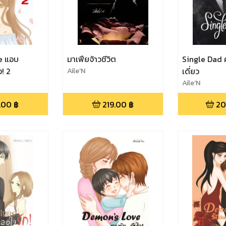
e แอบ
มาเฟียจ้าวชีวิต
Single Dad ค
ง! 2
Aile'N
เดี่ยว
Aile'N
.00
฿
219.00
฿
20