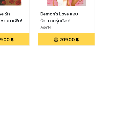
e รัก
Demon's Love แอบ
ณชายมาเฟีย!
รัก...นายรุ่นน้อง!
Aile'N
9.00
฿
209.00
฿