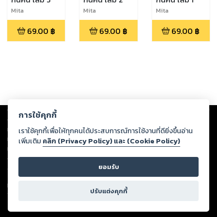
Mita
Mita
Mita
69.00
฿
69.00
฿
69.00
฿
Copyright ©
2026
Storylog Co., Ltd. - สตอรี่ล็อกขอสงวนสิทธิ์ไม่รับผิดชอบ
การใช้คุกกี้
ต่อผลงานหรือเนื้อหาใดที่อัปโหลดผ่านเว็บไซต์และปรากฏว่าละเมิดสิทธิใน
ทรัพย์สินทางปัญญาของบุคคลอื่นหรือขัดต่อกฎหมายและศีลธรรม ดังนั้น ผู้อ่าน
เราใช้คุกกี้เพื่อให้ทุกคนได้ประสบการณ์การใช้งานที่ดียิ่งขึ้นอ่าน
ทุกท่านโปรดใช้วิจารณญาณในการกลั่นกรองด้วยตนเอง และหากท่านพบว่าส่วน
เพิ่มเติม
คลิก (Privacy Policy) และ (Cookie Policy)
หนึ่งส่วนใดขัดต่อกฎหมายและศีลธรรม กรุณาแจ้งมายังบริษัท เพื่อทีมงานจะได้
ดำเนินการในทันที ทั้งนี้ ทางสตอรี่ล็อกขอสงวนลิขสิทธิ์ตามพระราชบัญญัติ
ยอมรับ
ลิขสิทธิ์ พ.ศ. 2537 (ฉบับล่าสุด)
For support: member@ookbee.com
ปรับแต่งคุกกี้
Version
1.3.17