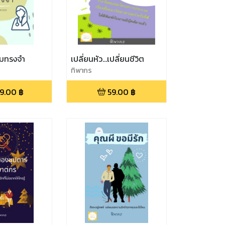
ามทรงจำ
เปลี่ยนหัว...เปลี่ยนชีวิต
ทิพากร
9.00
฿
59.00
฿