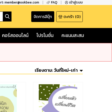
ort: member@ookbee.com
FAQ
เข้าสู่ระบบ
จัดการอีบุ๊ก
ตะกร้า
(
0
)
คอร์สออนไลน์
โปรโมชั่น
คะแนนสะสม
เรียงตาม:
วันที่ใหม่-เก่า