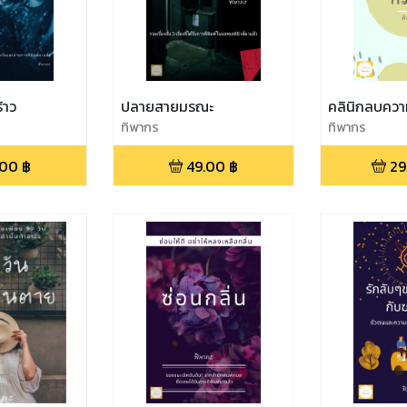
้าว
ปลายสายมรณะ
คลินิกลบคว
ทิพากร
ทิพากร
.00
฿
49.00
฿
29