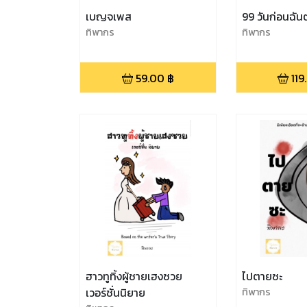
เบญจเพส
99 วันก่อนฉั
ทิพากร
ทิพากร
59.00
฿
119
ฮาวทูทิ้งผู้ชายเฮงซวย
ไปตายซะ
เวอร์ชั่นนิยาย
ทิพากร