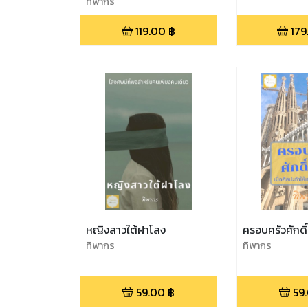
ทิพากร
119.00
฿
179
หญิงสาวใต้ฝาโลง
ครอบครัวศักดิ์ส
ทิพากร
ทิพากร
59.00
฿
59