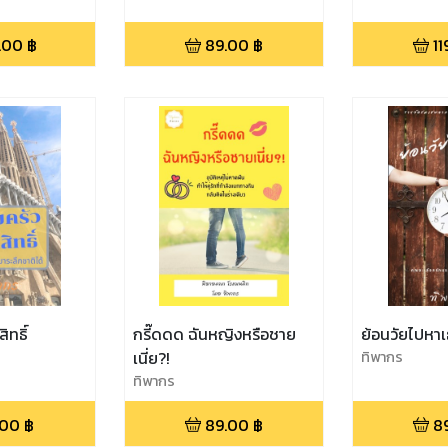
.00
฿
89.00
฿
11
ิทธิ์
กรี๊ดดด ฉันหญิงหรือชาย
ย้อนวัยไปหา
เนี่ย?!
ทิพากร
ทิพากร
.00
฿
89.00
฿
8