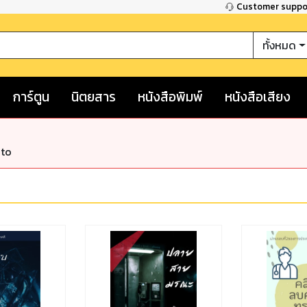
Customer supp
ทั้งหมด
การ์ตูน
นิตยสาร
หนังสือพิมพ์
หนังสือเสียง
nto