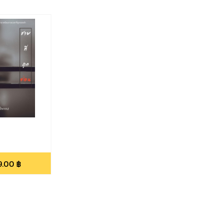
9.00
฿