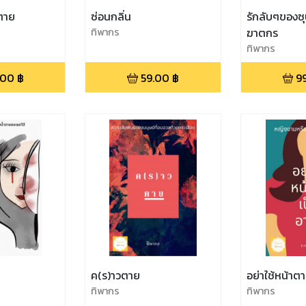
นตาย
ซ่อนกลิ่น
รักลับๆของซุ
ทิพากร
ฆาตกร
ทิพากร
.00
฿
59.00
฿
9
ค(ร)าวตาย
อย่าใช้หน้าตา
ทิพากร
ทิพากร