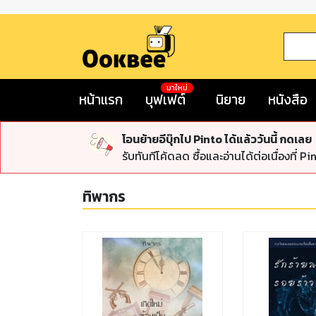
มาใหม่
หน้าแรก
บุฟเฟต์
นิยาย
หนังสือ
โอนย้ายอีบุ๊กไป Pinto ได้แล้ววันนี้ กดเลย
รับทันทีโค้ดลด ซื้อและอ่านได้ต่อเนื่องที่ Pi
ทิพากร