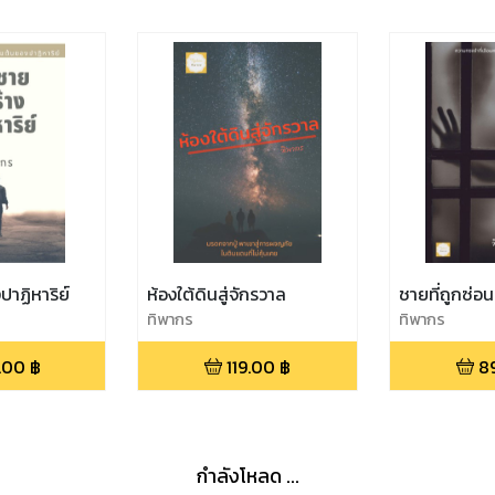
ปาฏิหาริย์
ห้องใต้ดินสู่จักรวาล
ชายที่ถูกซ่อน
ทิพากร
ทิพากร
.00
฿
119.00
฿
8
กำลังโหลด ...