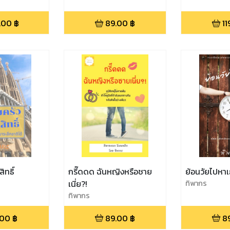
.00
฿
89.00
฿
11
ิทธิ์
กรี๊ดดด ฉันหญิงหรือชาย
ย้อนวัยไปหา
เนี่ย?!
ทิพากร
ทิพากร
.00
฿
89.00
฿
8