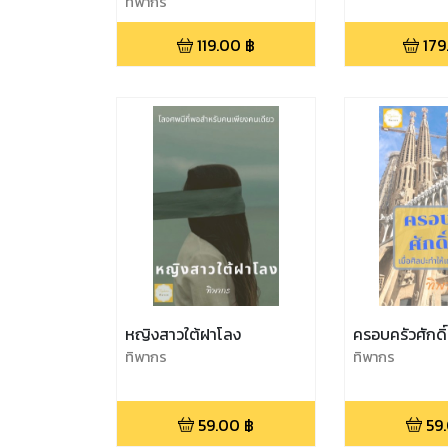
ทิพากร
119.00
฿
179
หญิงสาวใต้ฝาโลง
ครอบครัวศักดิ์ส
ทิพากร
ทิพากร
59.00
฿
59