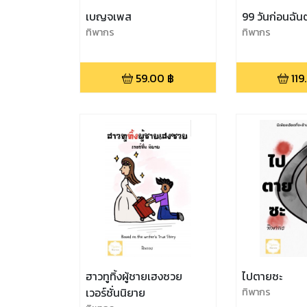
เบญจเพส
99 วันก่อนฉั
ทิพากร
ทิพากร
59.00
฿
119
ฮาวทูทิ้งผู้ชายเฮงซวย
ไปตายซะ
เวอร์ชั่นนิยาย
ทิพากร