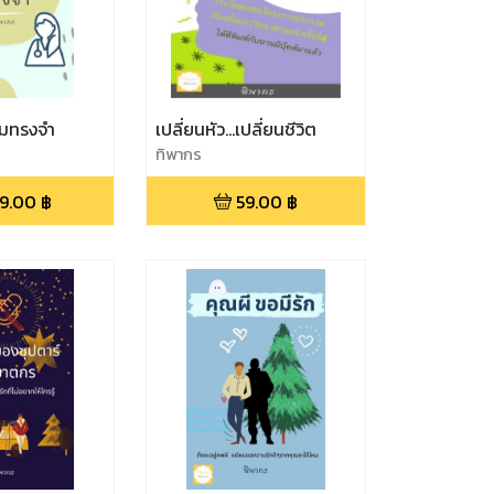
ามทรงจำ
เปลี่ยนหัว...เปลี่ยนชีวิต
ทิพากร
9.00
฿
59.00
฿