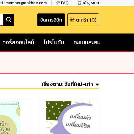
ort: member@ookbee.com
FAQ
เข้าสู่ระบบ
จัดการอีบุ๊ก
ตะกร้า
(
0
)
คอร์สออนไลน์
โปรโมชั่น
คะแนนสะสม
เรียงตาม:
วันที่ใหม่-เก่า