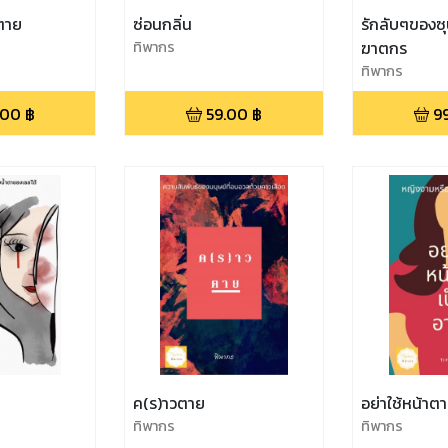
นตาย
ซ่อนกลิ่น
รักลับๆของซุ
ทิพากร
ฆาตกร
ทิพากร
.00
฿
59.00
฿
9
ค(ร)าวตาย
อย่าใช้หน้าตา
ทิพากร
ทิพากร