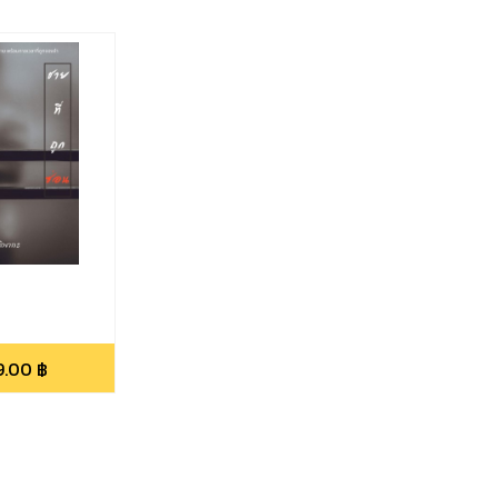
9.00
฿