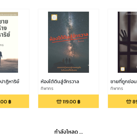
ปาฏิหาริย์
ห้องใต้ดินสู่จักรวาล
ชายที่ถูกซ่อน
ทิพากร
ทิพากร
.00
฿
119.00
฿
8
กำลังโหลด ...