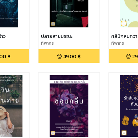
้าว
ปลายสายมรณะ
คลินิกลบคว
ทิพากร
ทิพากร
.00
฿
49.00
฿
29