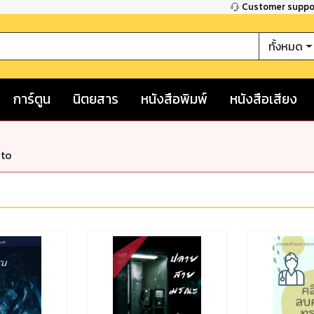
Customer supp
ทั้งหมด
การ์ตูน
นิตยสาร
หนังสือพิมพ์
หนังสือเสียง
nto