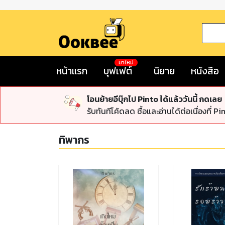
มาใหม่
หน้าแรก
บุฟเฟต์
นิยาย
หนังสือ
โอนย้ายอีบุ๊กไป Pinto ได้แล้ววันนี้ กดเลย
รับทันทีโค้ดลด ซื้อและอ่านได้ต่อเนื่องที่ Pi
ทิพากร