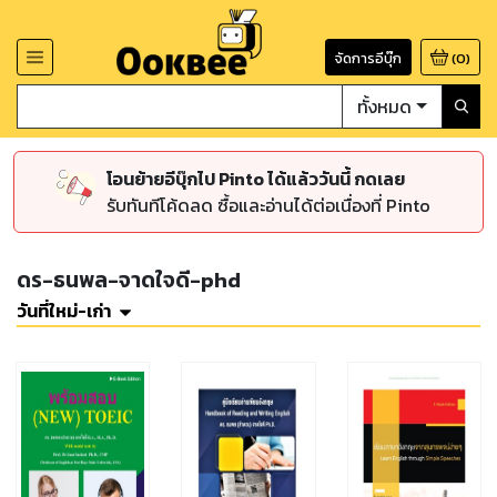
จัดการอีบุ๊ก
(
0
)
ทั้งหมด
โอนย้ายอีบุ๊กไป Pinto ได้แล้ววันนี้ กดเลย
รับทันทีโค้ดลด ซื้อและอ่านได้ต่อเนื่องที่ Pinto
ดร-ธนพล-จาดใจดี-phd
วันที่ใหม่-เก่า