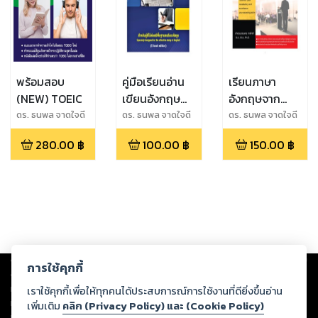
พร้อมสอบ
คู่มือเรียนอ่าน
เรียนภาษา
(NEW) TOEIC
เขียนอังกฤษ
อังกฤษจาก
(Handbook
สุนทรพจน์ง่าย
ดร. ธนพล จาดใจดี
ดร. ธนพล จาดใจดี
ดร. ธนพล จาดใจดี
Ph.D.
Ph.D.
Ph.D.
of Reading
ๆ (Learn
280.00
฿
100.00
฿
150.00
฿
and Writing
English
English)
through
Simple
Speeches)
Copyright ©
2026
Storylog Co., Ltd. - สตอรี่ล็อกขอสงวนสิทธิ์ไม่รับผิดชอบ
การใช้คุกกี้
ต่อผลงานหรือเนื้อหาใดที่อัปโหลดผ่านเว็บไซต์และปรากฏว่าละเมิดสิทธิใน
ทรัพย์สินทางปัญญาของบุคคลอื่นหรือขัดต่อกฎหมายและศีลธรรม ดังนั้น ผู้อ่าน
เราใช้คุกกี้เพื่อให้ทุกคนได้ประสบการณ์การใช้งานที่ดียิ่งขึ้นอ่าน
ทุกท่านโปรดใช้วิจารณญาณในการกลั่นกรองด้วยตนเอง และหากท่านพบว่าส่วน
เพิ่มเติม
คลิก (Privacy Policy) และ (Cookie Policy)
หนึ่งส่วนใดขัดต่อกฎหมายและศีลธรรม กรุณาแจ้งมายังบริษัท เพื่อทีมงานจะได้