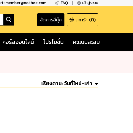
ort: member@ookbee.com
FAQ
เข้าสู่ระบบ
จัดการอีบุ๊ก
ตะกร้า
(
0
)
คอร์สออนไลน์
โปรโมชั่น
คะแนนสะสม
เรียงตาม:
วันที่ใหม่-เก่า