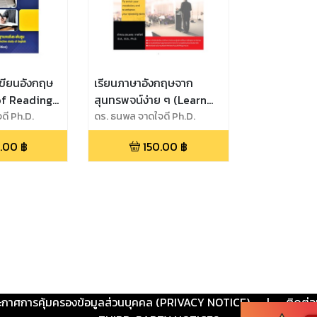
นเขียนอังกฤษ
เรียนภาษาอังกฤษจาก
f Reading
สุนทรพจน์ง่าย ๆ (Learn
nglish)
ดี Ph.D.
English through Simple
ดร. ธนพล จาดใจดี Ph.D.
Speeches)
.00
฿
150.00
฿
ะกาศการคุ้มครองข้อมูลส่วนบุคคล (PRIVACY NOTICE)
|
ติดต่อ