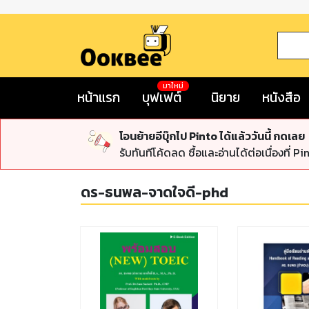
มาใหม่
หน้าแรก
บุฟเฟต์
นิยาย
หนังสือ
โอนย้ายอีบุ๊กไป Pinto ได้แล้ววันนี้ กดเลย
รับทันทีโค้ดลด ซื้อและอ่านได้ต่อเนื่องที่ Pi
ดร-ธนพล-จาดใจดี-phd