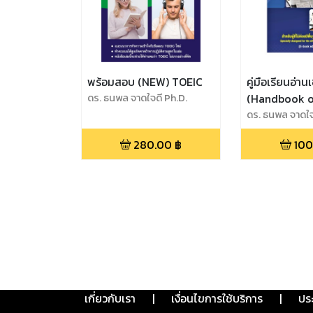
พร้อมสอบ (NEW) TOEIC
คู่มือเรียนอ่า
ดร. ธนพล จาดใจดี Ph.D.
(Handbook o
and Writing E
ดร. ธนพล จาดใจ
280.00
฿
100
เกี่ยวกับเรา
|
เงื่อนไขการใช้บริการ
|
ปร