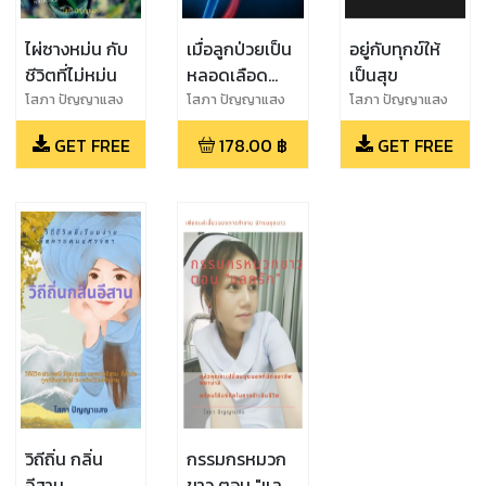
ไผ่ซางหม่น กับ
เมื่อลูกป่วยเป็น
อยู่กับทุกข์ให้
ชีวิตที่ไม่หม่น
หลอดเลือด
เป็นสุข
สมองอุดตัน
โสภา ปัญญาแสง
โสภา ปัญญาแสง
โสภา ปัญญาแสง
GET FREE
178.00
฿
GET FREE
วิถีถิ่น กลิ่น
กรรมกรหมวก
อีสาน
ขาว ตอน "แลก