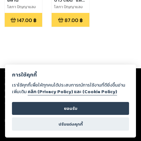
รัก"
โสภา ปัญญาแสง
โสภา ปัญญาแสง
147.00
฿
87.00
฿
Copyright ©
2026
Storylog Co., Ltd. - สตอรี่ล็อกขอสงวนสิทธิ์ไม่รับผิดชอบ
การใช้คุกกี้
ต่อผลงานหรือเนื้อหาใดที่อัปโหลดผ่านเว็บไซต์และปรากฏว่าละเมิดสิทธิใน
ทรัพย์สินทางปัญญาของบุคคลอื่นหรือขัดต่อกฎหมายและศีลธรรม ดังนั้น ผู้อ่าน
เราใช้คุกกี้เพื่อให้ทุกคนได้ประสบการณ์การใช้งานที่ดียิ่งขึ้นอ่าน
ทุกท่านโปรดใช้วิจารณญาณในการกลั่นกรองด้วยตนเอง และหากท่านพบว่าส่วน
เพิ่มเติม
คลิก (Privacy Policy) และ (Cookie Policy)
หนึ่งส่วนใดขัดต่อกฎหมายและศีลธรรม กรุณาแจ้งมายังบริษัท เพื่อทีมงานจะได้
ดำเนินการในทันที ทั้งนี้ ทางสตอรี่ล็อกขอสงวนลิขสิทธิ์ตามพระราชบัญญัติ
ยอมรับ
ลิขสิทธิ์ พ.ศ. 2537 (ฉบับล่าสุด)
For support: member@ookbee.com
ปรับแต่งคุกกี้
Version
1.3.17