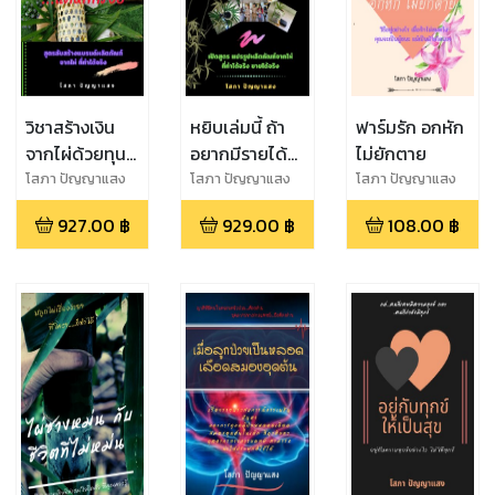
วิชาสร้างเงิน
หยิบเล่มนี้ ถ้า
ฟาร์มรัก อกหัก
จากไผ่ด้วยทุน
อยากมีรายได้
ไม่ยักตาย
แค่หลักร้อย
จากไผ่
โสภา ปัญญาแสง
โสภา ปัญญาแสง
โสภา ปัญญาแสง
927.00
฿
929.00
฿
108.00
฿