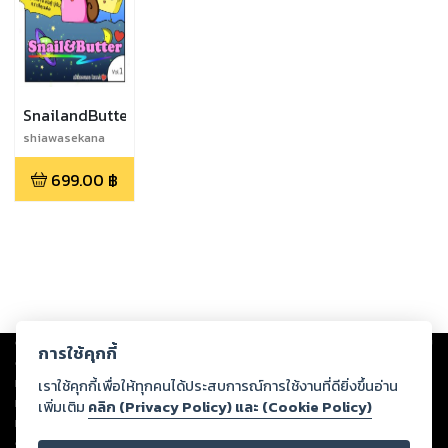
SnailandButter
shiawasekana
699.00
฿
Copyright ©
2026
Storylog Co., Ltd. - สตอรี่ล็อกขอสงวนสิทธิ์ไม่รับผิดชอบ
การใช้คุกกี้
ต่อผลงานหรือเนื้อหาใดที่อัปโหลดผ่านเว็บไซต์และปรากฏว่าละเมิดสิทธิใน
ทรัพย์สินทางปัญญาของบุคคลอื่นหรือขัดต่อกฎหมายและศีลธรรม ดังนั้น ผู้อ่าน
เราใช้คุกกี้เพื่อให้ทุกคนได้ประสบการณ์การใช้งานที่ดียิ่งขึ้นอ่าน
ทุกท่านโปรดใช้วิจารณญาณในการกลั่นกรองด้วยตนเอง และหากท่านพบว่าส่วน
เพิ่มเติม
คลิก (Privacy Policy) และ (Cookie Policy)
หนึ่งส่วนใดขัดต่อกฎหมายและศีลธรรม กรุณาแจ้งมายังบริษัท เพื่อทีมงานจะได้
ดำเนินการในทันที ทั้งนี้ ทางสตอรี่ล็อกขอสงวนลิขสิทธิ์ตามพระราชบัญญัติ