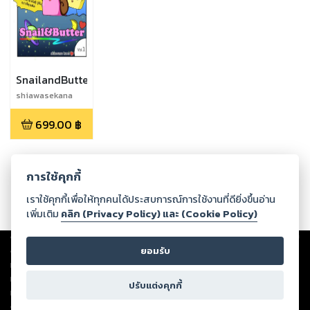
SnailandButter
shiawasekana
699.00
฿
การใช้คุกกี้
เราใช้คุกกี้เพื่อให้ทุกคนได้ประสบการณ์การใช้งานที่ดียิ่งขึ้นอ่าน
เพิ่มเติม
คลิก (Privacy Policy) และ (Cookie Policy)
Copyright ©
2026
Storylog Co., Ltd. - สตอรี่ล็อกขอสงวนสิทธิ์ไม่รับผิดชอบ
ต่อผลงานหรือเนื้อหาใดที่อัปโหลดผ่านเว็บไซต์และปรากฏว่าละเมิดสิทธิใน
ยอมรับ
ทรัพย์สินทางปัญญาของบุคคลอื่นหรือขัดต่อกฎหมายและศีลธรรม ดังนั้น ผู้อ่าน
ทุกท่านโปรดใช้วิจารณญาณในการกลั่นกรองด้วยตนเอง และหากท่านพบว่าส่วน
ปรับแต่งคุกกี้
หนึ่งส่วนใดขัดต่อกฎหมายและศีลธรรม กรุณาแจ้งมายังบริษัท เพื่อทีมงานจะได้
ดำเนินการในทันที ทั้งนี้ ทางสตอรี่ล็อกขอสงวนลิขสิทธิ์ตามพระราชบัญญัติ