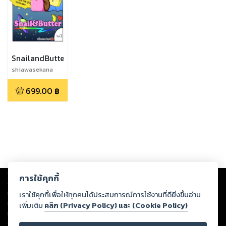
SnailandButter
shiawasekana
699.00
฿
Copyright ©
2026
Storylog Co., Ltd. - สตอรี่ล็อกขอสงวนสิทธิ์ไม่รับผิดชอบ
การใช้คุกกี้
ต่อผลงานหรือเนื้อหาใดที่อัปโหลดผ่านเว็บไซต์และปรากฏว่าละเมิดสิทธิใน
ทรัพย์สินทางปัญญาของบุคคลอื่นหรือขัดต่อกฎหมายและศีลธรรม ดังนั้น ผู้อ่าน
เราใช้คุกกี้เพื่อให้ทุกคนได้ประสบการณ์การใช้งานที่ดียิ่งขึ้นอ่าน
ทุกท่านโปรดใช้วิจารณญาณในการกลั่นกรองด้วยตนเอง และหากท่านพบว่าส่วน
เพิ่มเติม
คลิก (Privacy Policy) และ (Cookie Policy)
หนึ่งส่วนใดขัดต่อกฎหมายและศีลธรรม กรุณาแจ้งมายังบริษัท เพื่อทีมงานจะได้
ดำเนินการในทันที ทั้งนี้ ทางสตอรี่ล็อกขอสงวนลิขสิทธิ์ตามพระราชบัญญัติ