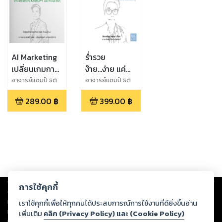
AI Marketing
ร่ำรวย
เปลี่ยนเกมการ
ง๊าย...ง่าย แค่
ตลาดของคุณ
เข้าใจ การ
อาจารย์แชมป์ ธิติ
อาจารย์แชมป์ ธิติ
พล เทียมจันทร์
พล เทียมจันทร์
ผ่าน บทสนทนา
ตลาด
289.00
฿
399.00
฿
กับ ChatGPT
Wealthy
และ Prompts
Marketing
อิ่นๆ
Copyright ©
2026
Storylog Co., Ltd. - สตอรี่ล็อกขอสงวนสิทธิ์ไม่รับผิดชอบ
การใช้คุกกี้
ต่อผลงานหรือเนื้อหาใดที่อัปโหลดผ่านเว็บไซต์และปรากฏว่าละเมิดสิทธิใน
ทรัพย์สินทางปัญญาของบุคคลอื่นหรือขัดต่อกฎหมายและศีลธรรม ดังนั้น ผู้อ่าน
เราใช้คุกกี้เพื่อให้ทุกคนได้ประสบการณ์การใช้งานที่ดียิ่งขึ้นอ่าน
ทุกท่านโปรดใช้วิจารณญาณในการกลั่นกรองด้วยตนเอง และหากท่านพบว่าส่วน
เพิ่มเติม
คลิก (Privacy Policy) และ (Cookie Policy)
หนึ่งส่วนใดขัดต่อกฎหมายและศีลธรรม กรุณาแจ้งมายังบริษัท เพื่อทีมงานจะได้