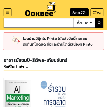
จัดการอีบุ๊ก
(
0
)
ทั้งหมด
โอนย้ายอีบุ๊กไป Pinto ได้แล้ววันนี้ กดเลย
รับทันทีโค้ดลด ซื้อและอ่านได้ต่อเนื่องที่ Pinto
อาจารย์แชมป์-ธิติพล-เทียมจันทร์
วันที่ใหม่-เก่า