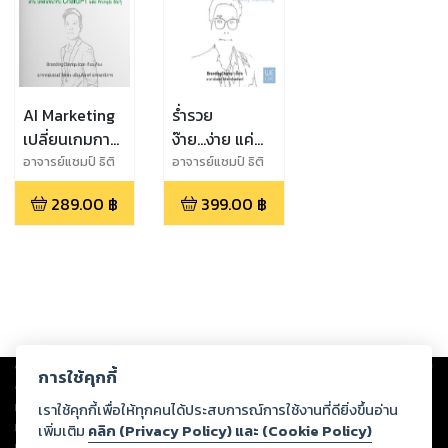
AI Marketing
ร่ำรวย
เปลี่ยนเกมการ
ง๊าย...ง่าย แค่
ตลาดของคุณ
เข้าใจ การ
อาจารย์แชมป์ ธิติ
อาจารย์แชมป์ ธิติ
พล เทียมจันทร์
พล เทียมจันทร์
ผ่าน บทสนทนา
ตลาด
289.00
฿
399.00
฿
กับ ChatGPT
Wealthy
และ Prompts
Marketing
อิ่นๆ
Copyright ©
2026
Storylog Co., Ltd. - สตอรี่ล็อกขอสงวนสิทธิ์ไม่รับผิดชอบ
การใช้คุกกี้
ต่อผลงานหรือเนื้อหาใดที่อัปโหลดผ่านเว็บไซต์และปรากฏว่าละเมิดสิทธิใน
ทรัพย์สินทางปัญญาของบุคคลอื่นหรือขัดต่อกฎหมายและศีลธรรม ดังนั้น ผู้อ่าน
เราใช้คุกกี้เพื่อให้ทุกคนได้ประสบการณ์การใช้งานที่ดียิ่งขึ้นอ่าน
ทุกท่านโปรดใช้วิจารณญาณในการกลั่นกรองด้วยตนเอง และหากท่านพบว่าส่วน
เพิ่มเติม
คลิก (Privacy Policy) และ (Cookie Policy)
หนึ่งส่วนใดขัดต่อกฎหมายและศีลธรรม กรุณาแจ้งมายังบริษัท เพื่อทีมงานจะได้