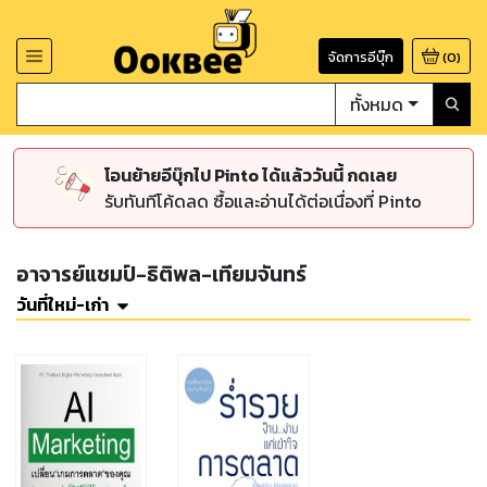
จัดการอีบุ๊ก
(
0
)
ทั้งหมด
โอนย้ายอีบุ๊กไป Pinto ได้แล้ววันนี้ กดเลย
รับทันทีโค้ดลด ซื้อและอ่านได้ต่อเนื่องที่ Pinto
อาจารย์แชมป์-ธิติพล-เทียมจันทร์
วันที่ใหม่-เก่า