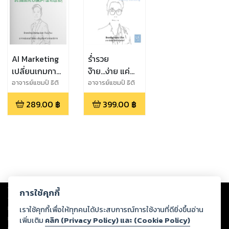
AI Marketing
ร่ำรวย
เปลี่ยนเกมการ
ง๊าย...ง่าย แค่
ตลาดของคุณ
เข้าใจ การ
อาจารย์แชมป์ ธิติ
อาจารย์แชมป์ ธิติ
พล เทียมจันทร์
พล เทียมจันทร์
ผ่าน บทสนทนา
ตลาด
289.00
฿
399.00
฿
กับ ChatGPT
Wealthy
และ Prompts
Marketing
อิ่นๆ
Copyright ©
2026
Storylog Co., Ltd. - สตอรี่ล็อกขอสงวนสิทธิ์ไม่รับผิดชอบ
การใช้คุกกี้
ต่อผลงานหรือเนื้อหาใดที่อัปโหลดผ่านเว็บไซต์และปรากฏว่าละเมิดสิทธิใน
ทรัพย์สินทางปัญญาของบุคคลอื่นหรือขัดต่อกฎหมายและศีลธรรม ดังนั้น ผู้อ่าน
เราใช้คุกกี้เพื่อให้ทุกคนได้ประสบการณ์การใช้งานที่ดียิ่งขึ้นอ่าน
ทุกท่านโปรดใช้วิจารณญาณในการกลั่นกรองด้วยตนเอง และหากท่านพบว่าส่วน
เพิ่มเติม
คลิก (Privacy Policy) และ (Cookie Policy)
หนึ่งส่วนใดขัดต่อกฎหมายและศีลธรรม กรุณาแจ้งมายังบริษัท เพื่อทีมงานจะได้