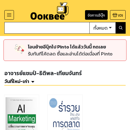
จัดการอีบุ๊ก
(
0
)
ทั้งหมด
โอนย้ายอีบุ๊กไป Pinto ได้แล้ววันนี้ กดเลย
รับทันทีโค้ดลด ซื้อและอ่านได้ต่อเนื่องที่ Pinto
อาจารย์แชมป์-ธิติพล-เทียมจันทร์
วันที่ใหม่-เก่า