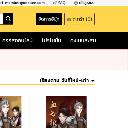
ort: member@ookbee.com
FAQ
เข้าสู่ระบบ
จัดการอีบุ๊ก
ตะกร้า
(
0
)
คอร์สออนไลน์
โปรโมชั่น
คะแนนสะสม
เรียงตาม:
วันที่ใหม่-เก่า