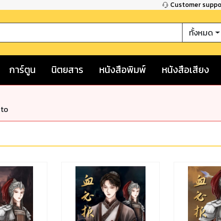
Customer supp
ทั้งหมด
การ์ตูน
นิตยสาร
หนังสือพิมพ์
หนังสือเสียง
nto