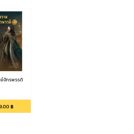
ย์จักรพรรดิ
9.00
฿