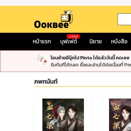
มาใหม่
หน้าแรก
บุฟเฟต์
นิยาย
หนังสือ
โอนย้ายอีบุ๊กไป Pinto ได้แล้ววันนี้ กดเลย
รับทันทีโค้ดลด ซื้อและอ่านได้ต่อเนื่องที่ Pi
ภพทนันท์