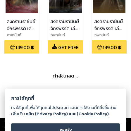
สงครามราชันย์
สงครามราชันย์
สงครามราชันย์
จักรพรรดิ เล่ม
จักรพรรดิ เล่ม
จักรพรรดิ เล่ม
ที่ 11
ที่ 2
ที่ 23
ภพทนันท์
ภพทนันท์
ภพทนันท์
149.00
฿
GET FREE
149.00
฿
กำลังโหลด ...
การใช้คุกกี้
เราใช้คุกกี้เพื่อให้ทุกคนได้ประสบการณ์การใช้งานที่ดียิ่งขึ้นอ่าน
เพิ่มเติม
คลิก (Privacy Policy) และ (Cookie Policy)
Copyright ©
2026
Storylog Co., Ltd. - สตอรี่ล็อกขอสงวนสิทธิ์ไม่รับผิดชอบ
ต่อผลงานหรือเนื้อหาใดที่อัปโหลดผ่านเว็บไซต์และปรากฏว่าละเมิดสิทธิใน
ยอมรับ