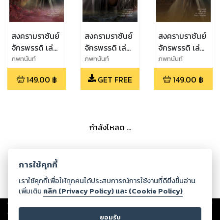
สงครามราชันย์
สงครามราชันย์
สงครามราชันย์
จักรพรรดิ เล่ม
จักรพรรดิ เล่ม
จักรพรรดิ เล่ม
ที่ 11
ที่ 2
ที่ 23
ภพทนันท์
ภพทนันท์
ภพทนันท์
149.00
฿
GET FREE
149.00
฿
กำลังโหลด ...
การใช้คุกกี้
เราใช้คุกกี้เพื่อให้ทุกคนได้ประสบการณ์การใช้งานที่ดียิ่งขึ้นอ่าน
เพิ่มเติม
คลิก (Privacy Policy) และ (Cookie Policy)
Copyright ©
2026
Storylog Co., Ltd. - สตอรี่ล็อกขอสงวนสิทธิ์ไม่รับผิดชอบ
ต่อผลงานหรือเนื้อหาใดที่อัปโหลดผ่านเว็บไซต์และปรากฏว่าละเมิดสิทธิใน
ยอมรับ