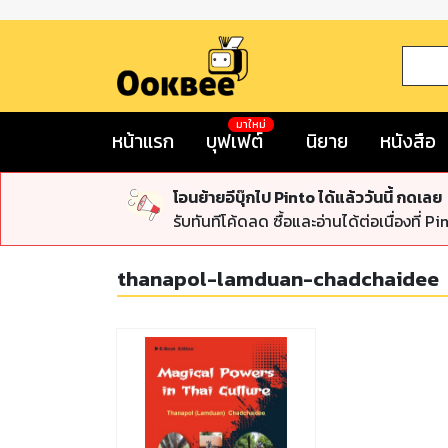
มาใหม่
หน้าแรก
บุฟเฟต์
นิยาย
หนังสือ
โอนย้ายอีบุ๊กไป Pinto ได้แล้ววันนี้ กดเลย
รับทันทีโค้ดลด ซื้อและอ่านได้ต่อเนื่องที่ Pi
thanapol-lamduan-chadchaidee