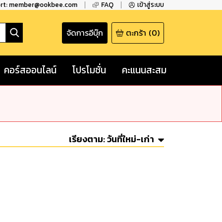
ort: member@ookbee.com
FAQ
เข้าสู่ระบบ
จัดการอีบุ๊ก
ตะกร้า
(
0
)
คอร์สออนไลน์
โปรโมชั่น
คะแนนสะสม
เรียงตาม:
วันที่ใหม่-เก่า