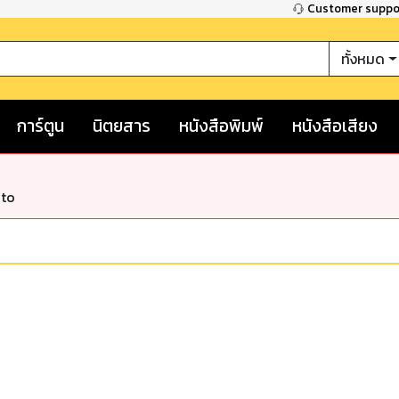
Customer supp
ทั้งหมด
การ์ตูน
นิตยสาร
หนังสือพิมพ์
หนังสือเสียง
nto