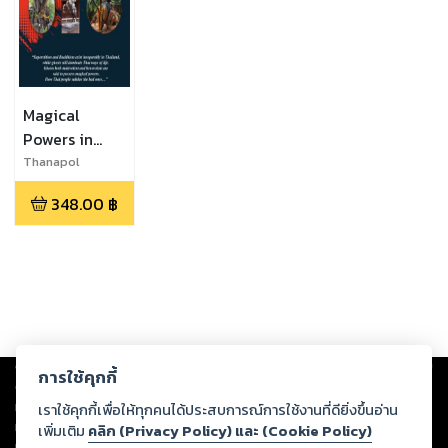
Magical
Powers in
Thai Culture
Thanapol
(Lamduan)
348.00
฿
Chadchaidee
Copyright ©
2026
Storylog Co., Ltd. - สตอรี่ล็อกขอสงวนสิทธิ์ไม่รับผิดชอบ
การใช้คุกกี้
ต่อผลงานหรือเนื้อหาใดที่อัปโหลดผ่านเว็บไซต์และปรากฏว่าละเมิดสิทธิใน
ทรัพย์สินทางปัญญาของบุคคลอื่นหรือขัดต่อกฎหมายและศีลธรรม ดังนั้น ผู้อ่าน
เราใช้คุกกี้เพื่อให้ทุกคนได้ประสบการณ์การใช้งานที่ดียิ่งขึ้นอ่าน
ทุกท่านโปรดใช้วิจารณญาณในการกลั่นกรองด้วยตนเอง และหากท่านพบว่าส่วน
เพิ่มเติม
คลิก (Privacy Policy) และ (Cookie Policy)
หนึ่งส่วนใดขัดต่อกฎหมายและศีลธรรม กรุณาแจ้งมายังบริษัท เพื่อทีมงานจะได้