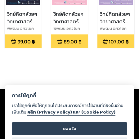
วิทย์คิดกล้วยๆ
วิทย์คิดกล้วยๆ
วิทย์คิดกล้วยๆ
วิทยาศาสตร์
วิทยาศาสตร์
วิทยาศาสตร์
ม.3 เล่ม 1
ม.2 เล่ม 2
ม.2 เล่ม 1
พิพัฒน์ อัศวโชค
พิพัฒน์ อัศวโชค
พิพัฒน์ อัศวโชค
ไพศาล,สุจิราภา
ไพศาล,สุจิราภา
ไพศาล,สุจิราภา
(หลักสูตร
(หลักสูตร
(หลักสูตร
99.00
฿
89.00
฿
107.00
฿
อัศวโชคไพศาล
อัศวโชคไพศาล
อัศวโชคไพศาล
ปรับปรุง
ปรับปรุง
ปรับปรุง
พ.ศ.2560)
พ.ศ.2560)
พ.ศ.2560)
Copyright ©
2026
Storylog Co., Ltd. - สตอรี่ล็อกขอสงวนสิทธิ์ไม่รับผิดชอบ
การใช้คุกกี้
ต่อผลงานหรือเนื้อหาใดที่อัปโหลดผ่านเว็บไซต์และปรากฏว่าละเมิดสิทธิใน
ทรัพย์สินทางปัญญาของบุคคลอื่นหรือขัดต่อกฎหมายและศีลธรรม ดังนั้น ผู้อ่าน
เราใช้คุกกี้เพื่อให้ทุกคนได้ประสบการณ์การใช้งานที่ดียิ่งขึ้นอ่าน
ทุกท่านโปรดใช้วิจารณญาณในการกลั่นกรองด้วยตนเอง และหากท่านพบว่าส่วน
เพิ่มเติม
คลิก (Privacy Policy) และ (Cookie Policy)
หนึ่งส่วนใดขัดต่อกฎหมายและศีลธรรม กรุณาแจ้งมายังบริษัท เพื่อทีมงานจะได้
ดำเนินการในทันที ทั้งนี้ ทางสตอรี่ล็อกขอสงวนลิขสิทธิ์ตามพระราชบัญญัติ
ยอมรับ
ลิขสิทธิ์ พ.ศ. 2537 (ฉบับล่าสุด)