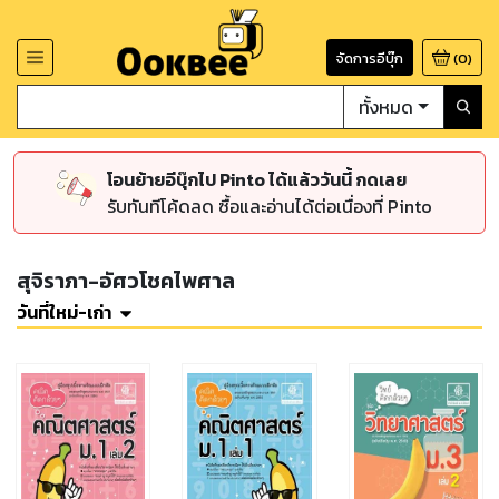
จัดการอีบุ๊ก
(
0
)
ทั้งหมด
โอนย้ายอีบุ๊กไป Pinto ได้แล้ววันนี้ กดเลย
รับทันทีโค้ดลด ซื้อและอ่านได้ต่อเนื่องที่ Pinto
สุจิราภา-อัศวโชคไพศาล
วันที่ใหม่-เก่า