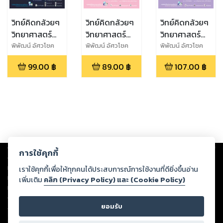
วิทย์คิดกล้วยๆ
วิทย์คิดกล้วยๆ
วิทย์คิดกล้วยๆ
วิทยาศาสตร์
วิทยาศาสตร์
วิทยาศาสตร์
ม.3 เล่ม 1
ม.2 เล่ม 2
ม.2 เล่ม 1
พิพัฒน์ อัศวโชค
พิพัฒน์ อัศวโชค
พิพัฒน์ อัศวโชค
ไพศาล,สุจิราภา
ไพศาล,สุจิราภา
ไพศาล,สุจิราภา
(หลักสูตร
(หลักสูตร
(หลักสูตร
99.00
฿
89.00
฿
107.00
฿
อัศวโชคไพศาล
อัศวโชคไพศาล
อัศวโชคไพศาล
ปรับปรุง
ปรับปรุง
ปรับปรุง
พ.ศ.2560)
พ.ศ.2560)
พ.ศ.2560)
Copyright ©
2026
Storylog Co., Ltd. - สตอรี่ล็อกขอสงวนสิทธิ์ไม่รับผิดชอบ
การใช้คุกกี้
ต่อผลงานหรือเนื้อหาใดที่อัปโหลดผ่านเว็บไซต์และปรากฏว่าละเมิดสิทธิใน
ทรัพย์สินทางปัญญาของบุคคลอื่นหรือขัดต่อกฎหมายและศีลธรรม ดังนั้น ผู้อ่าน
เราใช้คุกกี้เพื่อให้ทุกคนได้ประสบการณ์การใช้งานที่ดียิ่งขึ้นอ่าน
ทุกท่านโปรดใช้วิจารณญาณในการกลั่นกรองด้วยตนเอง และหากท่านพบว่าส่วน
เพิ่มเติม
คลิก (Privacy Policy) และ (Cookie Policy)
หนึ่งส่วนใดขัดต่อกฎหมายและศีลธรรม กรุณาแจ้งมายังบริษัท เพื่อทีมงานจะได้
ดำเนินการในทันที ทั้งนี้ ทางสตอรี่ล็อกขอสงวนลิขสิทธิ์ตามพระราชบัญญัติ
ยอมรับ
ลิขสิทธิ์ พ.ศ. 2537 (ฉบับล่าสุด)