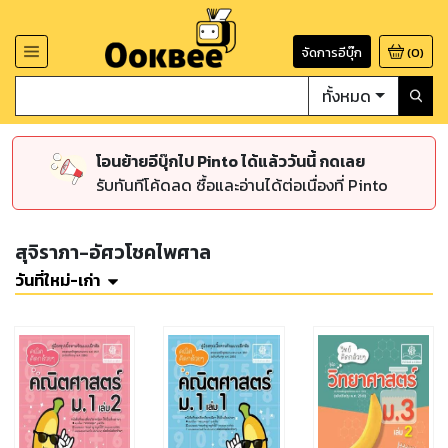
จัดการอีบุ๊ก
(
0
)
ทั้งหมด
โอนย้ายอีบุ๊กไป Pinto ได้แล้ววันนี้ กดเลย
รับทันทีโค้ดลด ซื้อและอ่านได้ต่อเนื่องที่ Pinto
สุจิราภา-อัศวโชคไพศาล
วันที่ใหม่-เก่า