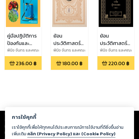
คู่มือปฏิบัติการ
ย้อน
ย้อน
ป้องกันและ
ประวัติศาสตร์
ประวัติศาสตร์
กำจัดศัตรูที่
แผ่นดินสมเด็จ
๔๑๗ ปี อยุธยา
พินิจ จันทร และคณะ
พินิจ จันทร และคณะ
พินิจ จันทร และคณะ
สำคัญ "พืช
พระนารายณ์
๓๓ ราชัน ผู้
236.00
฿
180.00
฿
220.00
฿
เศรษฐกิจข้าว
มหาราชผู้ยิ่ง
ครองนคร
ผัก ผลไม้"
ใหญ่แห่ง
อาณาจักร
อยุธยา
Copyright ©
2026
Storylog Co., Ltd. - สตอรี่ล็อกขอสงวนสิทธิ์ไม่รับผิดชอบ
การใช้คุกกี้
ต่อผลงานหรือเนื้อหาใดที่อัปโหลดผ่านเว็บไซต์และปรากฏว่าละเมิดสิทธิใน
ทรัพย์สินทางปัญญาของบุคคลอื่นหรือขัดต่อกฎหมายและศีลธรรม ดังนั้น ผู้อ่าน
เราใช้คุกกี้เพื่อให้ทุกคนได้ประสบการณ์การใช้งานที่ดียิ่งขึ้นอ่าน
ทุกท่านโปรดใช้วิจารณญาณในการกลั่นกรองด้วยตนเอง และหากท่านพบว่าส่วน
เพิ่มเติม
คลิก (Privacy Policy) และ (Cookie Policy)
หนึ่งส่วนใดขัดต่อกฎหมายและศีลธรรม กรุณาแจ้งมายังบริษัท เพื่อทีมงานจะได้