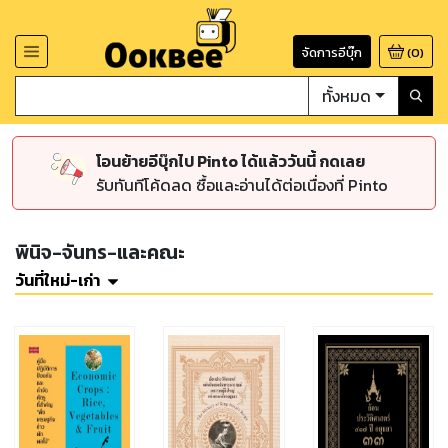
จัดการอีบุ๊ก
(
0
)
ทั้งหมด
โอนย้ายอีบุ๊กไป Pinto ได้แล้ววันนี้ กดเลย
รับทันทีโค้ดลด ซื้อและอ่านได้ต่อเนื่องที่ Pinto
พินิจ-จันทร-และคณะ
วันที่ใหม่-เก่า