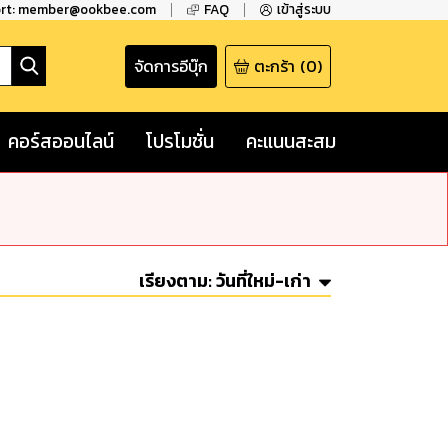
ort: member@ookbee.com
FAQ
เข้าสู่ระบบ
จัดการอีบุ๊ก
ตะกร้า
(
0
)
คอร์สออนไลน์
โปรโมชั่น
คะแนนสะสม
เรียงตาม:
วันที่ใหม่-เก่า