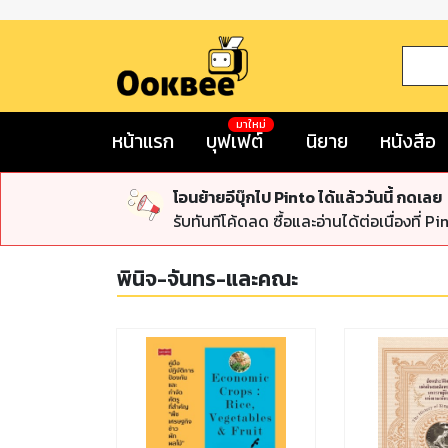
มาใหม่
หน้าแรก
บุฟเฟต์
นิยาย
หนังสือ
โอนย้ายอีบุ๊กไป Pinto ได้แล้ววันนี้ กดเลย
รับทันทีโค้ดลด ซื้อและอ่านได้ต่อเนื่องที่ Pi
พินิจ-จันทร-และคณะ