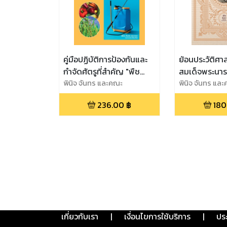
คู่มือปฏิบัติการป้องกันและ
ย้อนประวัติศา
กำจัดศัตรูที่สำคัญ "พืช
สมเด็จพระนา
เศรษฐกิจข้าว ผัก ผลไม้"
พินิจ จันทร และคณะ
มหาราชผู้ยิ่งใ
พินิจ จันทร แล
อาณาจักรอยุธ
236.00
฿
180
เกี่ยวกับเรา
|
เงื่อนไขการใช้บริการ
|
ปร