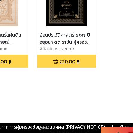
สตร์แผ่นดิน
ย้อนประวัติศาสตร์ ๔๑๗ ปี
รายณ์
อยุธยา ๓๓ ราชัน ผู้ครอง
หญ่แห่ง
ะคณะ
นคร
พินิจ จันทร และคณะ
ยา
.00
฿
220.00
฿
ะกาศการคุ้มครองข้อมูลส่วนบุคคล (PRIVACY NOTICE)
|
ติดต่อ