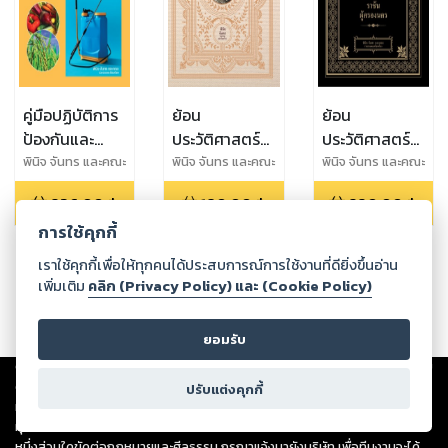
คู่มือปฏิบัติการ
ย้อน
ย้อน
ป้องกันและ
ประวัติศาสตร์
ประวัติศาสตร์
กำจัดศัตรูที่
แผ่นดินสมเด็จ
๔๑๗ ปี อยุธยา
พินิจ จันทร และคณะ
พินิจ จันทร และคณะ
พินิจ จันทร และคณะ
สำคัญ "พืช
พระนารายณ์
๓๓ ราชัน ผู้
236.00
฿
180.00
฿
220.00
฿
เศรษฐกิจข้าว
มหาราชผู้ยิ่ง
ครองนคร
การใช้คุกกี้
ผัก ผลไม้"
ใหญ่แห่ง
อาณาจักร
เราใช้คุกกี้เพื่อให้ทุกคนได้ประสบการณ์การใช้งานที่ดียิ่งขึ้นอ่าน
อยุธยา
เพิ่มเติม
คลิก (Privacy Policy) และ (Cookie Policy)
ยอมรับ
Copyright ©
2026
Storylog Co., Ltd. - สตอรี่ล็อกขอสงวนสิทธิ์ไม่รับผิดชอบ
ต่อผลงานหรือเนื้อหาใดที่อัปโหลดผ่านเว็บไซต์และปรากฏว่าละเมิดสิทธิใน
ปรับแต่งคุกกี้
ทรัพย์สินทางปัญญาของบุคคลอื่นหรือขัดต่อกฎหมายและศีลธรรม ดังนั้น ผู้อ่าน
ทุกท่านโปรดใช้วิจารณญาณในการกลั่นกรองด้วยตนเอง และหากท่านพบว่าส่วน
หนึ่งส่วนใดขัดต่อกฎหมายและศีลธรรม กรุณาแจ้งมายังบริษัท เพื่อทีมงานจะได้