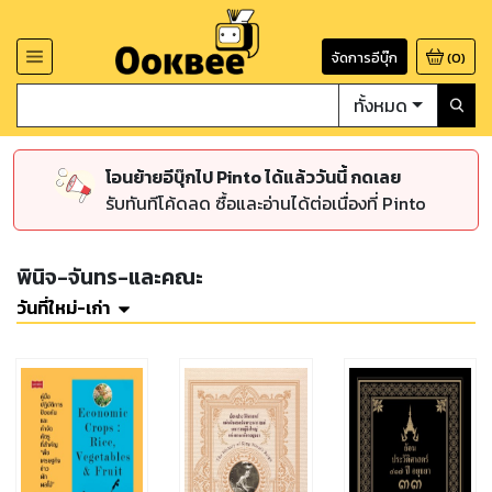
จัดการอีบุ๊ก
(
0
)
ทั้งหมด
โอนย้ายอีบุ๊กไป Pinto ได้แล้ววันนี้ กดเลย
รับทันทีโค้ดลด ซื้อและอ่านได้ต่อเนื่องที่ Pinto
พินิจ-จันทร-และคณะ
วันที่ใหม่-เก่า