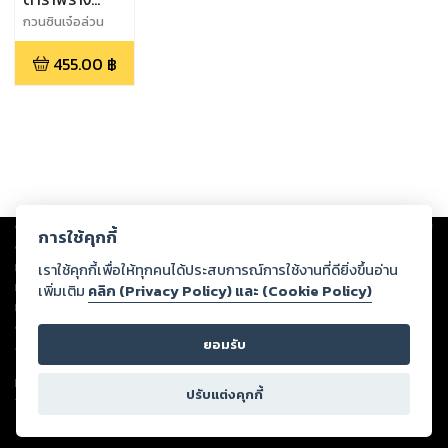
พราย เล่ม 3
กวนซินเจ๋อล่วน
455.00
฿
Copyright ©
2026
Storylog Co., Ltd. - สตอรี่ล็อกขอสงวนสิทธิ์ไม่รับผิดชอบ
การใช้คุกกี้
ต่อผลงานหรือเนื้อหาใดที่อัปโหลดผ่านเว็บไซต์และปรากฏว่าละเมิดสิทธิใน
ทรัพย์สินทางปัญญาของบุคคลอื่นหรือขัดต่อกฎหมายและศีลธรรม ดังนั้น ผู้อ่าน
เราใช้คุกกี้เพื่อให้ทุกคนได้ประสบการณ์การใช้งานที่ดียิ่งขึ้นอ่าน
ทุกท่านโปรดใช้วิจารณญาณในการกลั่นกรองด้วยตนเอง และหากท่านพบว่าส่วน
เพิ่มเติม
คลิก (Privacy Policy) และ (Cookie Policy)
หนึ่งส่วนใดขัดต่อกฎหมายและศีลธรรม กรุณาแจ้งมายังบริษัท เพื่อทีมงานจะได้
ดำเนินการในทันที ทั้งนี้ ทางสตอรี่ล็อกขอสงวนลิขสิทธิ์ตามพระราชบัญญัติ
ยอมรับ
ลิขสิทธิ์ พ.ศ. 2537 (ฉบับล่าสุด)
For support: member@ookbee.com
ปรับแต่งคุกกี้
Version
1.3.17