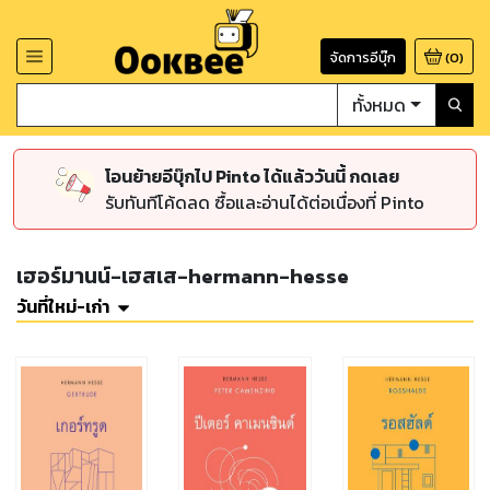
จัดการอีบุ๊ก
(
0
)
ทั้งหมด
โอนย้ายอีบุ๊กไป Pinto ได้แล้ววันนี้ กดเลย
รับทันทีโค้ดลด ซื้อและอ่านได้ต่อเนื่องที่ Pinto
เฮอร์มานน์-เฮสเส-hermann-hesse
วันที่ใหม่-เก่า