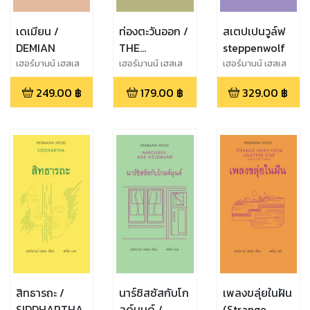
เดเมียน /
ท่องตะวันออก /
สเตปเปนวูล์ฟ
DEMIAN
THE
steppenwolf
JOURNEY TO
เฮอร์มานน์ เฮสเส
เฮอร์มานน์ เฮสเส
เฮอร์มานน์ เฮสเส
(Hermann Hesse)
(Hermann Hesse)
(Hermann Hesse)
THE EAST
249.00
฿
179.00
฿
329.00
฿
สิทธารถะ /
นาร์ซิสซัสกับโก
เพลงขลุ่ยในฝัน
SIDDHARTHA
ลด์มุนด์ /
(Strange