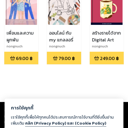
เพื่อนและความ
ออนไลน์ กับ
สร้างรายได้จาก
ผูกพัน
my แกลลอรี่
Digital Art
nongnuch
nongnuch
nongnuch
polyiam
polyiam
polyiam
69.00
฿
79.00
฿
249.00
฿
Copyright ©
2026
Storylog Co., Ltd. - สตอรี่ล็อกขอสงวนสิทธิ์ไม่รับผิดชอบ
การใช้คุกกี้
ต่อผลงานหรือเนื้อหาใดที่อัปโหลดผ่านเว็บไซต์และปรากฏว่าละเมิดสิทธิใน
ทรัพย์สินทางปัญญาของบุคคลอื่นหรือขัดต่อกฎหมายและศีลธรรม ดังนั้น ผู้อ่าน
เราใช้คุกกี้เพื่อให้ทุกคนได้ประสบการณ์การใช้งานที่ดียิ่งขึ้นอ่าน
ทุกท่านโปรดใช้วิจารณญาณในการกลั่นกรองด้วยตนเอง และหากท่านพบว่าส่วน
เพิ่มเติม
คลิก (Privacy Policy) และ (Cookie Policy)
หนึ่งส่วนใดขัดต่อกฎหมายและศีลธรรม กรุณาแจ้งมายังบริษัท เพื่อทีมงานจะได้