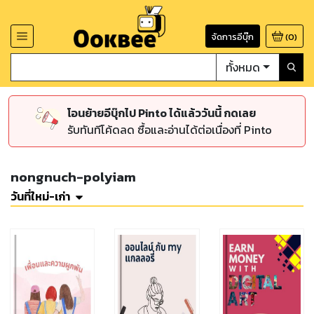
จัดการอีบุ๊ก
(
0
)
ทั้งหมด
โอนย้ายอีบุ๊กไป Pinto ได้แล้ววันนี้ กดเลย
รับทันทีโค้ดลด ซื้อและอ่านได้ต่อเนื่องที่ Pinto
nongnuch-polyiam
วันที่ใหม่-เก่า