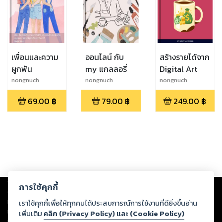
เพื่อนและความ
ออนไลน์ กับ
สร้างรายได้จาก
ผูกพัน
my แกลลอรี่
Digital Art
nongnuch
nongnuch
nongnuch
polyiam
polyiam
polyiam
69.00
฿
79.00
฿
249.00
฿
Copyright ©
2026
Storylog Co., Ltd. - สตอรี่ล็อกขอสงวนสิทธิ์ไม่รับผิดชอบ
การใช้คุกกี้
ต่อผลงานหรือเนื้อหาใดที่อัปโหลดผ่านเว็บไซต์และปรากฏว่าละเมิดสิทธิใน
ทรัพย์สินทางปัญญาของบุคคลอื่นหรือขัดต่อกฎหมายและศีลธรรม ดังนั้น ผู้อ่าน
เราใช้คุกกี้เพื่อให้ทุกคนได้ประสบการณ์การใช้งานที่ดียิ่งขึ้นอ่าน
ทุกท่านโปรดใช้วิจารณญาณในการกลั่นกรองด้วยตนเอง และหากท่านพบว่าส่วน
เพิ่มเติม
คลิก (Privacy Policy) และ (Cookie Policy)
หนึ่งส่วนใดขัดต่อกฎหมายและศีลธรรม กรุณาแจ้งมายังบริษัท เพื่อทีมงานจะได้