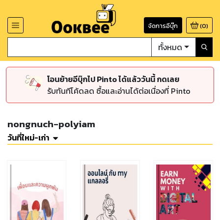
จัดการอีบุ๊ก
(
0
)
ทั้งหมด
โอนย้ายอีบุ๊กไป Pinto ได้แล้ววันนี้ กดเลย
รับทันทีโค้ดลด ซื้อและอ่านได้ต่อเนื่องที่ Pinto
nongnuch-polyiam
วันที่ใหม่-เก่า