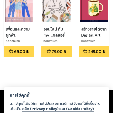
เพื่อนและความ
ออนไลน์ กับ
สร้างรายได้จาก
ผูกพัน
my แกลลอรี่
Digital Art
nongnuch
nongnuch
nongnuch
polyiam
polyiam
polyiam
69.00
฿
79.00
฿
249.00
฿
Copyright ©
2026
Storylog Co., Ltd. - สตอรี่ล็อกขอสงวนสิทธิ์ไม่รับผิดชอบ
การใช้คุกกี้
ต่อผลงานหรือเนื้อหาใดที่อัปโหลดผ่านเว็บไซต์และปรากฏว่าละเมิดสิทธิใน
ทรัพย์สินทางปัญญาของบุคคลอื่นหรือขัดต่อกฎหมายและศีลธรรม ดังนั้น ผู้อ่าน
เราใช้คุกกี้เพื่อให้ทุกคนได้ประสบการณ์การใช้งานที่ดียิ่งขึ้นอ่าน
ทุกท่านโปรดใช้วิจารณญาณในการกลั่นกรองด้วยตนเอง และหากท่านพบว่าส่วน
เพิ่มเติม
คลิก (Privacy Policy) และ (Cookie Policy)
หนึ่งส่วนใดขัดต่อกฎหมายและศีลธรรม กรุณาแจ้งมายังบริษัท เพื่อทีมงานจะได้