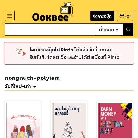
จัดการอีบุ๊ก
(
0
)
ทั้งหมด
โอนย้ายอีบุ๊กไป Pinto ได้แล้ววันนี้ กดเลย
รับทันทีโค้ดลด ซื้อและอ่านได้ต่อเนื่องที่ Pinto
nongnuch-polyiam
วันที่ใหม่-เก่า