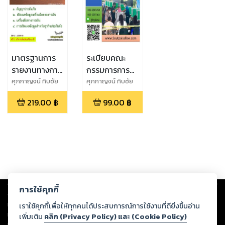
มาตรฐานการ
ระเบียบคณะ
รายงานทางการ
กรรมการการ
เงิน
เลือกตั้ง ว่าด้วย
ศุภกาญจน์ ทิบชัย
ศุภกาญจน์ ทิบชัย
การเลือกตั้ง
219.00
฿
99.00
฿
สมาชิกสภาผู้
แทนราษฎร
พ.ศ.2566
Copyright ©
2026
Storylog Co., Ltd. - สตอรี่ล็อกขอสงวนสิทธิ์ไม่รับผิดชอบ
การใช้คุกกี้
ต่อผลงานหรือเนื้อหาใดที่อัปโหลดผ่านเว็บไซต์และปรากฏว่าละเมิดสิทธิใน
ทรัพย์สินทางปัญญาของบุคคลอื่นหรือขัดต่อกฎหมายและศีลธรรม ดังนั้น ผู้อ่าน
เราใช้คุกกี้เพื่อให้ทุกคนได้ประสบการณ์การใช้งานที่ดียิ่งขึ้นอ่าน
ทุกท่านโปรดใช้วิจารณญาณในการกลั่นกรองด้วยตนเอง และหากท่านพบว่าส่วน
เพิ่มเติม
คลิก (Privacy Policy) และ (Cookie Policy)
หนึ่งส่วนใดขัดต่อกฎหมายและศีลธรรม กรุณาแจ้งมายังบริษัท เพื่อทีมงานจะได้