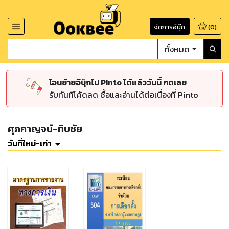
จัดการอีบุ๊ก
(
0
)
ทั้งหมด
โอนย้ายอีบุ๊กไป Pinto ได้แล้ววันนี้ กดเลย
รับทันทีโค้ดลด ซื้อและอ่านได้ต่อเนื่องที่ Pinto
ศุภกาญจน์-ทิบชัย
วันที่ใหม่-เก่า