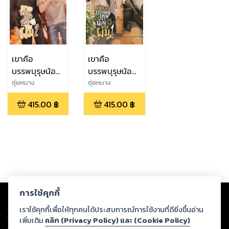
เขาคือ
เขาคือ
บรรพบุรุษน้อย
บรรพบุรุษน้อย
ของผม 2
ของผม 1
ซุ่ยหมาง
ซุ่ยหมาง
415.00
฿
415.00
฿
Copyright ©
2026
Storylog Co., Ltd. - สตอรี่ล็อกขอสงวนสิทธิ์ไม่รับผิดชอบ
การใช้คุกกี้
ต่อผลงานหรือเนื้อหาใดที่อัปโหลดผ่านเว็บไซต์และปรากฏว่าละเมิดสิทธิใน
ทรัพย์สินทางปัญญาของบุคคลอื่นหรือขัดต่อกฎหมายและศีลธรรม ดังนั้น ผู้อ่าน
เราใช้คุกกี้เพื่อให้ทุกคนได้ประสบการณ์การใช้งานที่ดียิ่งขึ้นอ่าน
ทุกท่านโปรดใช้วิจารณญาณในการกลั่นกรองด้วยตนเอง และหากท่านพบว่าส่วน
เพิ่มเติม
คลิก (Privacy Policy) และ (Cookie Policy)
หนึ่งส่วนใดขัดต่อกฎหมายและศีลธรรม กรุณาแจ้งมายังบริษัท เพื่อทีมงานจะได้