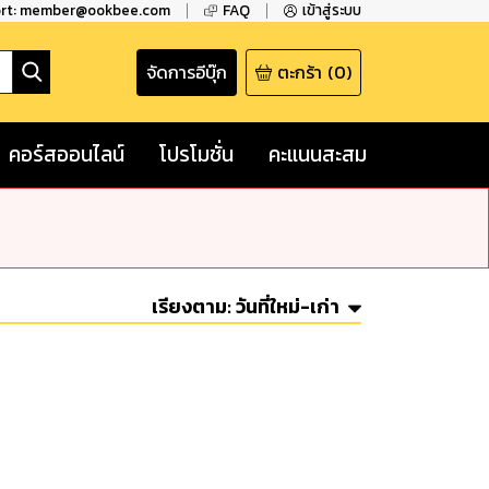
ort: member@ookbee.com
FAQ
เข้าสู่ระบบ
จัดการอีบุ๊ก
ตะกร้า
(
0
)
คอร์สออนไลน์
โปรโมชั่น
คะแนนสะสม
เรียงตาม:
วันที่ใหม่-เก่า