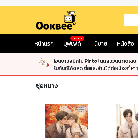
มาใหม่
หน้าแรก
บุฟเฟต์
นิยาย
หนังสือ
โอนย้ายอีบุ๊กไป Pinto ได้แล้ววันนี้ กดเลย
รับทันทีโค้ดลด ซื้อและอ่านได้ต่อเนื่องที่ Pi
ซุ่ยหมาง