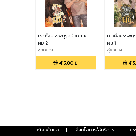
เขาคือบรรพบุรุษน้อยของ
เขาคือบรรพบุ
ผม 2
ผม 1
ซุ่ยหมาง
ซุ่ยหมาง
415.00
฿
415
เกี่ยวกับเรา
|
เงื่อนไขการใช้บริการ
|
ปร