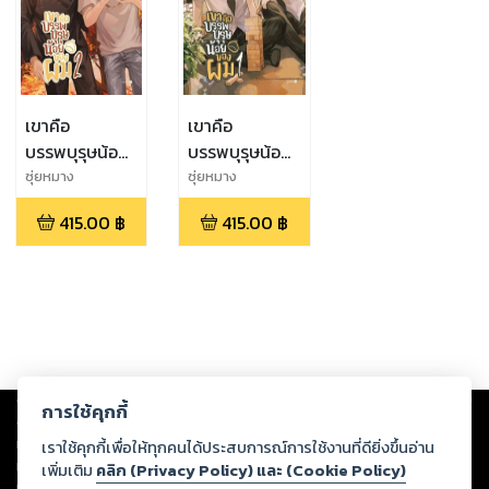
เขาคือ
เขาคือ
บรรพบุรุษน้อย
บรรพบุรุษน้อย
ของผม 2
ของผม 1
ซุ่ยหมาง
ซุ่ยหมาง
415.00
฿
415.00
฿
Copyright ©
2026
Storylog Co., Ltd. - สตอรี่ล็อกขอสงวนสิทธิ์ไม่รับผิดชอบ
การใช้คุกกี้
ต่อผลงานหรือเนื้อหาใดที่อัปโหลดผ่านเว็บไซต์และปรากฏว่าละเมิดสิทธิใน
ทรัพย์สินทางปัญญาของบุคคลอื่นหรือขัดต่อกฎหมายและศีลธรรม ดังนั้น ผู้อ่าน
เราใช้คุกกี้เพื่อให้ทุกคนได้ประสบการณ์การใช้งานที่ดียิ่งขึ้นอ่าน
ทุกท่านโปรดใช้วิจารณญาณในการกลั่นกรองด้วยตนเอง และหากท่านพบว่าส่วน
เพิ่มเติม
คลิก (Privacy Policy) และ (Cookie Policy)
หนึ่งส่วนใดขัดต่อกฎหมายและศีลธรรม กรุณาแจ้งมายังบริษัท เพื่อทีมงานจะได้