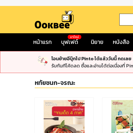
มาใหม่
หน้าแรก
บุฟเฟต์
นิยาย
หนังสือ
โอนย้ายอีบุ๊กไป Pinto ได้แล้ววันนี้ กดเลย
รับทันทีโค้ดลด ซื้อและอ่านได้ต่อเนื่องที่ Pi
หทัยชนก-จรณะ