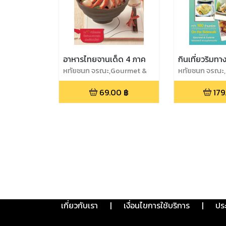
อาหารไทยจานเด็ด 4 ภาค
กินเที่ยวริมทา
หทัยชนก จรณะ,Gourmet &
หทัยชนก จรณะ
Cuisine
Cuisine
69.00
฿
179
เกี่ยวกับเรา
|
เงื่อนไขการใช้บริการ
|
ปร