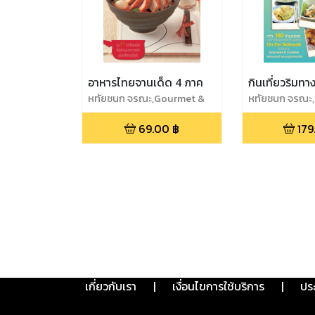
อาหารไทยจานเด็ด 4 ภาค
กินเที่ยวริมทา
หทัยชนก จรณะ,Gourmet &
หทัยชนก จรณะ
Cuisine
Cuisine
69.00
฿
179
เกี่ยวกับเรา
|
เงื่อนไขการใช้บริการ
|
ปร