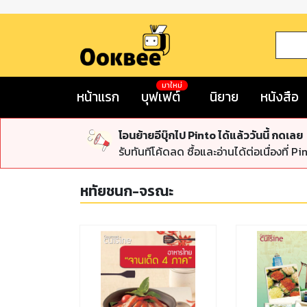
มาใหม่
หน้าแรก
บุฟเฟต์
นิยาย
หนังสือ
โอนย้ายอีบุ๊กไป Pinto ได้แล้ววันนี้ กดเลย
รับทันทีโค้ดลด ซื้อและอ่านได้ต่อเนื่องที่ Pi
หทัยชนก-จรณะ