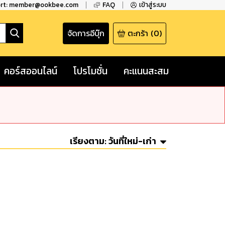
ort: member@ookbee.com
FAQ
เข้าสู่ระบบ
จัดการอีบุ๊ก
ตะกร้า
(
0
)
คอร์สออนไลน์
โปรโมชั่น
คะแนนสะสม
เรียงตาม:
วันที่ใหม่-เก่า