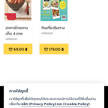
อาหารไทยจาน
กินเที่ยวริมทาง
เด็ด 4 ภาค
หทัยชนก
จรณะ,Gourmet &
หทัยชนก
Cuisine
จรณะ,Gourmet &
69.00
฿
179.00
฿
Cuisine
Copyright ©
2026
Storylog Co., Ltd. - สตอรี่ล็อกขอสงวนสิทธิ์ไม่รับผิดชอบ
การใช้คุกกี้
ต่อผลงานหรือเนื้อหาใดที่อัปโหลดผ่านเว็บไซต์และปรากฏว่าละเมิดสิทธิใน
ทรัพย์สินทางปัญญาของบุคคลอื่นหรือขัดต่อกฎหมายและศีลธรรม ดังนั้น ผู้อ่าน
เราใช้คุกกี้เพื่อให้ทุกคนได้ประสบการณ์การใช้งานที่ดียิ่งขึ้นอ่าน
ทุกท่านโปรดใช้วิจารณญาณในการกลั่นกรองด้วยตนเอง และหากท่านพบว่าส่วน
เพิ่มเติม
คลิก (Privacy Policy) และ (Cookie Policy)
หนึ่งส่วนใดขัดต่อกฎหมายและศีลธรรม กรุณาแจ้งมายังบริษัท เพื่อทีมงานจะได้