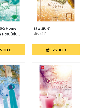
้ง ชุด Home
เสพเสน่หา
 หวานใจใน
อัญชรีย์
5.00
฿
325.00
฿