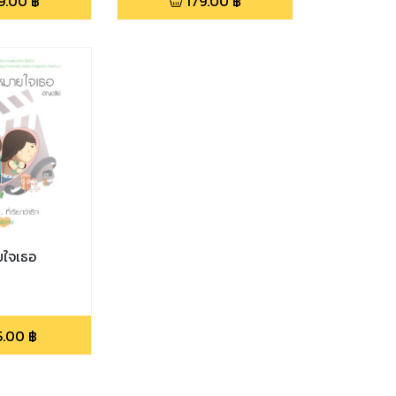
9.00
฿
179.00
฿
ยใจเธอ
5.00
฿