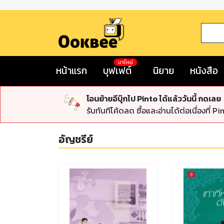
มาใหม่
หน้าแรก
บุฟเฟต์
นิยาย
หนังสือ
โอนย้ายอีบุ๊กไป Pinto ได้แล้ววันนี้ กดเลย
รับทันทีโค้ดลด ซื้อและอ่านได้ต่อเนื่องที่ Pi
อัญชรีย์