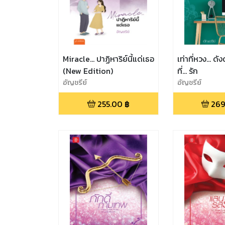
Miracle… ปาฏิหาริย์นี้แด่เธอ
เท่าที่หวง... ดั
(New Edition)
ที่... รัก
อัญชรีย์
อัญชรีย์
255.00
฿
269