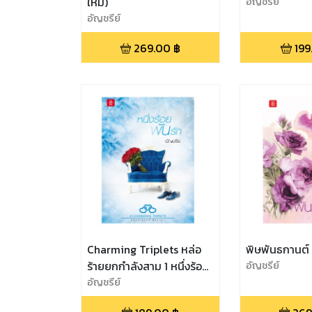
ใหม่)
อัญชรีย์
อัญชรีย์
269.00
฿
199
Charming Triplets หล่อ
พิษพันธกานต์
ร้ายยกกำลังสาม 1 หนึ่งร้อย
อัญชรีย์
พันรัก
อัญชรีย์