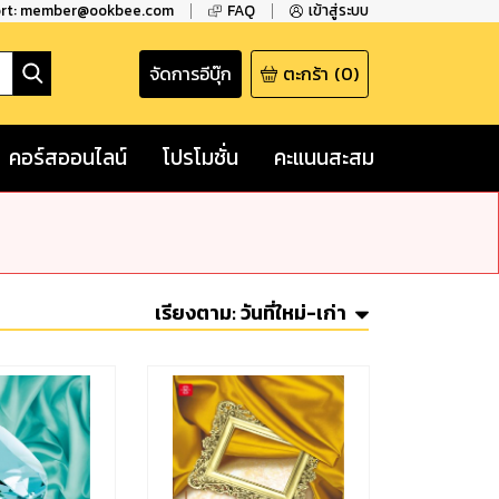
ort: member@ookbee.com
FAQ
เข้าสู่ระบบ
จัดการอีบุ๊ก
ตะกร้า
(
0
)
คอร์สออนไลน์
โปรโมชั่น
คะแนนสะสม
เรียงตาม:
วันที่ใหม่-เก่า