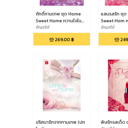
ภักดิ์กามเทพ ชุด Home
แสนรสรัก ชุ
Sweet Home หวานใจใน
Sweet Hom ห
เรือนรัก
อัญชรีย์
เรือนรัก
อัญชรีย์
269.00
฿
249
ปริศนารักจากกามเทพ (ปก
พิษรักรสเด็ด ช