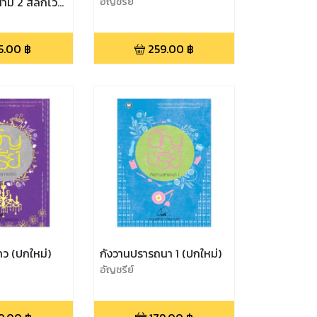
าม 2 สลักไว้
อัญชรีย์
5.00
฿
259.00
฿
ว (ปกใหม่)
กังวานปรารถนา 1 (ปกใหม่)
อัญชรีย์