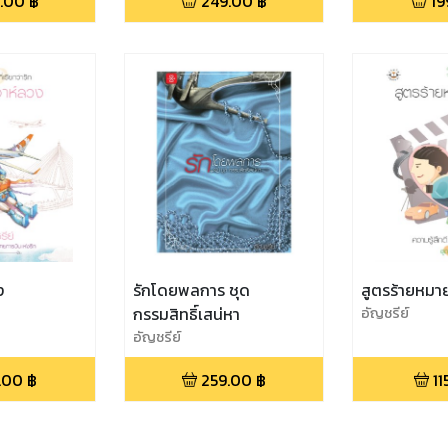
.00
฿
249.00
฿
19
ง
รักโดยพลการ ชุด
สูตรร้ายหมา
กรรมสิทธิ์เสน่หา
อัญชรีย์
อัญชรีย์
.00
฿
259.00
฿
11