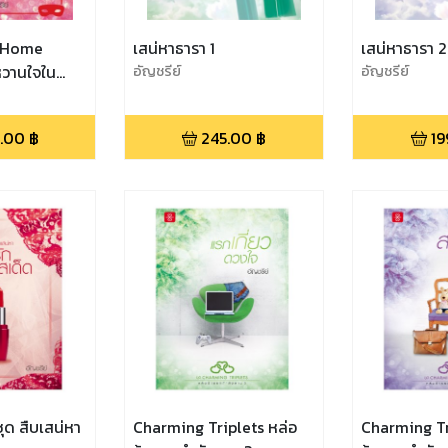
ด Home
เสน่หาธารา 1
เสน่หาธารา 2
วานใจใน
อัญชรีย์
อัญชรีย์
.00
฿
245.00
฿
19
ุด สืบเสน่หา
Charming Triplets หล่อ
Charming Tr