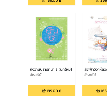
189.00
฿
269
กังวานปรารถนา 2 (ปกใหม่)
ลัดฟ้าวิวาห์ลว
อัญชรีย์
อัญชรีย์
199.00
฿
165