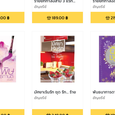
ร้ายยกกำลังสาม 3 แรก
ร้ายยกกำลังส
เกี่ยวดวงใจ
อัญชรีย์
ในใจเดียว
อัญชรีย์
.00
฿
189.00
฿
21
มัศยาเร้นรัก ชุด รัก... ร้าย
พันธนาการดา
อัญชรีย์
อัญชรีย์