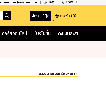
ort: member@ookbee.com
FAQ
เข้าสู่ระบบ
จัดการอีบุ๊ก
ตะกร้า
(
0
)
คอร์สออนไลน์
โปรโมชั่น
คะแนนสะสม
เรียงตาม:
วันที่ใหม่-เก่า