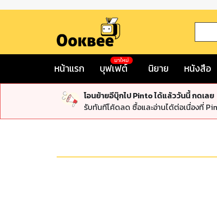
มาใหม่
หน้าแรก
บุฟเฟต์
นิยาย
หนังสือ
โอนย้ายอีบุ๊กไป Pinto ได้แล้ววันนี้ กดเลย
รับทันทีโค้ดลด ซื้อและอ่านได้ต่อเนื่องที่ Pi