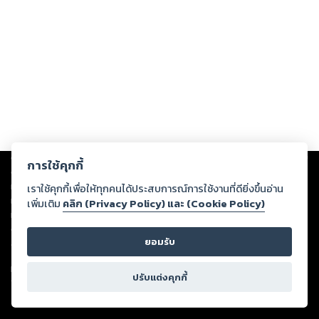
Copyright ©
2026
Storylog Co., Ltd. - สตอรี่ล็อกขอสงวนสิทธิ์ไม่รับผิดชอบ
การใช้คุกกี้
ต่อผลงานหรือเนื้อหาใดที่อัปโหลดผ่านเว็บไซต์และปรากฏว่าละเมิดสิทธิใน
ทรัพย์สินทางปัญญาของบุคคลอื่นหรือขัดต่อกฎหมายและศีลธรรม ดังนั้น ผู้อ่าน
เราใช้คุกกี้เพื่อให้ทุกคนได้ประสบการณ์การใช้งานที่ดียิ่งขึ้นอ่าน
ทุกท่านโปรดใช้วิจารณญาณในการกลั่นกรองด้วยตนเอง และหากท่านพบว่าส่วน
เพิ่มเติม
คลิก (Privacy Policy) และ (Cookie Policy)
หนึ่งส่วนใดขัดต่อกฎหมายและศีลธรรม กรุณาแจ้งมายังบริษัท เพื่อทีมงานจะได้
ดำเนินการในทันที ทั้งนี้ ทางสตอรี่ล็อกขอสงวนลิขสิทธิ์ตามพระราชบัญญัติ
ยอมรับ
ลิขสิทธิ์ พ.ศ. 2537 (ฉบับล่าสุด)
For support: member@ookbee.com
ปรับแต่งคุกกี้
Version
1.3.17