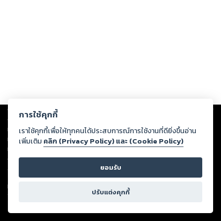
Copyright ©
2026
Storylog Co., Ltd. - สตอรี่ล็อกขอสงวนสิทธิ์ไม่รับผิดชอบ
การใช้คุกกี้
ต่อผลงานหรือเนื้อหาใดที่อัปโหลดผ่านเว็บไซต์และปรากฏว่าละเมิดสิทธิใน
ทรัพย์สินทางปัญญาของบุคคลอื่นหรือขัดต่อกฎหมายและศีลธรรม ดังนั้น ผู้อ่าน
เราใช้คุกกี้เพื่อให้ทุกคนได้ประสบการณ์การใช้งานที่ดียิ่งขึ้นอ่าน
ทุกท่านโปรดใช้วิจารณญาณในการกลั่นกรองด้วยตนเอง และหากท่านพบว่าส่วน
เพิ่มเติม
คลิก (Privacy Policy) และ (Cookie Policy)
หนึ่งส่วนใดขัดต่อกฎหมายและศีลธรรม กรุณาแจ้งมายังบริษัท เพื่อทีมงานจะได้
ดำเนินการในทันที ทั้งนี้ ทางสตอรี่ล็อกขอสงวนลิขสิทธิ์ตามพระราชบัญญัติ
ยอมรับ
ลิขสิทธิ์ พ.ศ. 2537 (ฉบับล่าสุด)
For support: member@ookbee.com
ปรับแต่งคุกกี้
Version
1.3.17