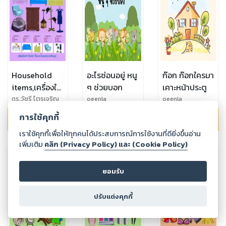
Household
อะไรซ่อนอยู่ หนู
ก๊อก ก๊อกใครมา
items,เครื่องใช้
ๆ ช่วยบอก
เคาะหน้าประตู
ในครัว
ดร.วัชรี ไตรเจริญ
oeenla
oeenla
กุลภักดิ์ (ดร.ฝน)
เรือน,What is
การใช้คุกกี้
99.00
฿
69.00
฿
69.00
฿
this เลือกคำ
เราใช้คุกกี้เพื่อให้ทุกคนได้ประสบการณ์การใช้งานที่ดียิ่งขึ้นอ่าน
ตอบที่ถูกต้อง
เพิ่มเติม
คลิก (Privacy Policy) และ (Cookie Policy)
ยอมรับ
ปรับแต่งคุกกี้