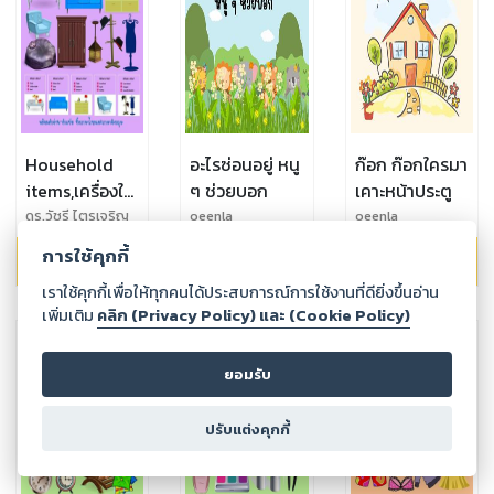
Household
อะไรซ่อนอยู่ หนู
ก๊อก ก๊อกใครมา
items,เครื่องใช้
ๆ ช่วยบอก
เคาะหน้าประตู
ในครัว
ดร.วัชรี ไตรเจริญ
oeenla
oeenla
กุลภักดิ์ (ดร.ฝน)
เรือน,What is
การใช้คุกกี้
99.00
฿
69.00
฿
69.00
฿
this เลือกคำ
เราใช้คุกกี้เพื่อให้ทุกคนได้ประสบการณ์การใช้งานที่ดียิ่งขึ้นอ่าน
ตอบที่ถูกต้อง
เพิ่มเติม
คลิก (Privacy Policy) และ (Cookie Policy)
ยอมรับ
ปรับแต่งคุกกี้