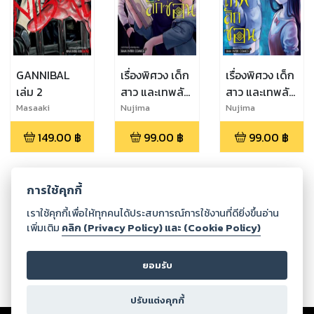
GANNIBAL
เรื่องพิศวง เด็ก
เรื่องพิศวง เด็ก
เล่ม 2
สาว และเทพลัก
สาว และเทพลัก
ซ่อน เล่ม 1
ซ่อน เล่ม 3
Masaaki
Nujima
Nujima
Ninomiya
149.00
฿
99.00
฿
99.00
฿
การใช้คุกกี้
กำลังโหลด ...
เราใช้คุกกี้เพื่อให้ทุกคนได้ประสบการณ์การใช้งานที่ดียิ่งขึ้นอ่าน
เพิ่มเติม
คลิก (Privacy Policy) และ (Cookie Policy)
ยอมรับ
ปรับแต่งคุกกี้
Copyright ©
2026
Storylog Co., Ltd. - สตอรี่ล็อกขอสงวนสิทธิ์ไม่รับผิดชอบ