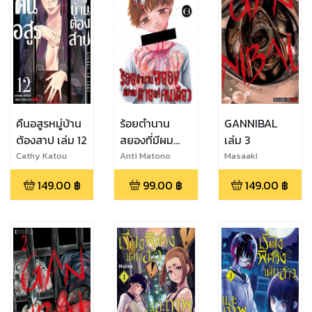
คืนอสูรหมู่บ้าน
ร้อยตำนาน
GANNIBAL
ต้องสาป เล่ม 12
สยองที่มีผม
เล่ม 3
ตายแค่คนเดียว
Cathy Katou
Anti Matono
Masaaki
Ninomiya
เล่ม 6
149.00
฿
99.00
฿
149.00
฿