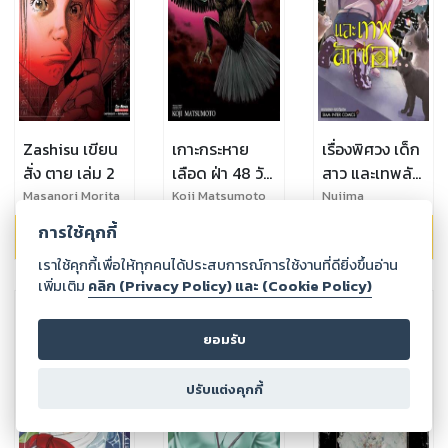
Zashisu เขียน
เกาะกระหาย
เรื่องพิศวง เด็ก
สั่ง ตาย เล่ม 2
เลือด ฝ่า 48 วัน
สาว และเทพลัก
โลกวิกฤติ เล่ม
ซ่อน เล่ม 05
Masanori Morita
Koji Matsumoto
Nujima
31
การใช้คุกกี้
149.00
฿
69.00
฿
99.00
฿
เราใช้คุกกี้เพื่อให้ทุกคนได้ประสบการณ์การใช้งานที่ดียิ่งขึ้นอ่าน
เพิ่มเติม
คลิก (Privacy Policy) และ (Cookie Policy)
ยอมรับ
ปรับแต่งคุกกี้