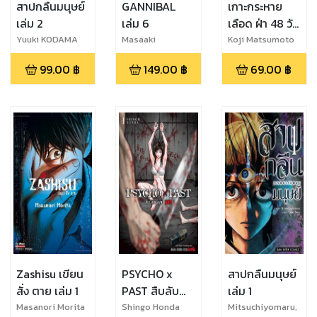
สาปกลืนมนุษย์
GANNIBAL
เกาะกระหาย
เล่ม 2
เล่ม 6
เลือด ฝ่า 48 วัน
โลกวิกฤติ เล่ม
Yuuki KODAMA
Masaaki
Koji Matsumoto
Ninomiya
30
99.00
฿
149.00
฿
69.00
฿
Zashisu เขียน
PSYCHO x
สาปกลืนมนุษย์
สั่ง ตาย เล่ม 1
PAST สืบลับ
เล่ม 1
สลับฆาต เล่ม 1
Masanori Morita
Shingo Honda
Mitsuchiyomaru,