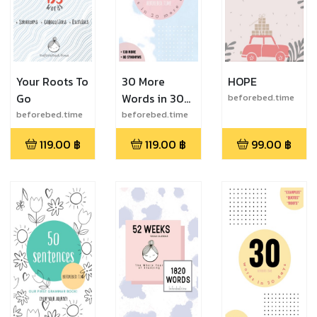
Your Roots To
30 More
HOPE
Go
Words in 30
beforebed.time
More Days
beforebed.time
beforebed.time
119.00
฿
119.00
฿
99.00
฿