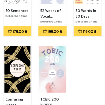
50 Sentences
52 Weeks of
30 Words in
Vocab
30 Days
beforebed.time
Calendar
beforebed.time
beforebed.time
179.00
฿
199.00
฿
119.00
฿
Confusing
TOEIC 200
Words
WORDS