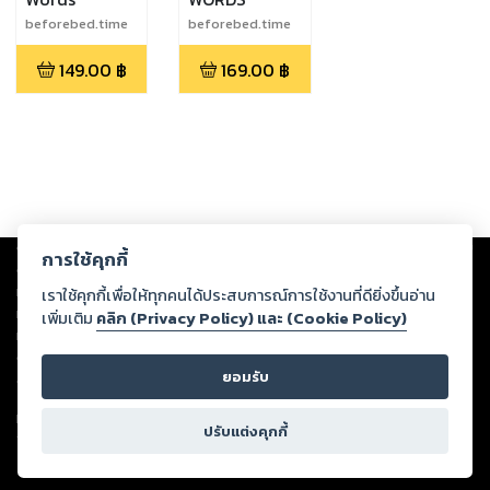
beforebed.time
beforebed.time
149.00
฿
169.00
฿
Copyright ©
2026
Storylog Co., Ltd. - สตอรี่ล็อกขอสงวนสิทธิ์ไม่รับผิดชอบ
การใช้คุกกี้
ต่อผลงานหรือเนื้อหาใดที่อัปโหลดผ่านเว็บไซต์และปรากฏว่าละเมิดสิทธิใน
ทรัพย์สินทางปัญญาของบุคคลอื่นหรือขัดต่อกฎหมายและศีลธรรม ดังนั้น ผู้อ่าน
เราใช้คุกกี้เพื่อให้ทุกคนได้ประสบการณ์การใช้งานที่ดียิ่งขึ้นอ่าน
ทุกท่านโปรดใช้วิจารณญาณในการกลั่นกรองด้วยตนเอง และหากท่านพบว่าส่วน
เพิ่มเติม
คลิก (Privacy Policy) และ (Cookie Policy)
หนึ่งส่วนใดขัดต่อกฎหมายและศีลธรรม กรุณาแจ้งมายังบริษัท เพื่อทีมงานจะได้
ดำเนินการในทันที ทั้งนี้ ทางสตอรี่ล็อกขอสงวนลิขสิทธิ์ตามพระราชบัญญัติ
ยอมรับ
ลิขสิทธิ์ พ.ศ. 2537 (ฉบับล่าสุด)
For support: member@ookbee.com
ปรับแต่งคุกกี้
Version
1.3.17