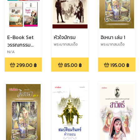
E-Book Set
หัวใจนักรบ
อิเหนา เล่ม 1
วรรณกรรม
พระบาทสมเด็จ
พระบาทสมเด็จ
พระมงกุฎเกล้าเจ้า
พระมงกุฎเกล้าเจ้า
ล้ำค่า ชุดที่ 1
N/A
อยู่หัว
อยู่หัว
299.00
฿
85.00
฿
195.00
฿