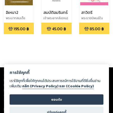
อิเหนา2
สมบัติอมรินทร์
สาวิตรี
พระบาทสมเด็จ
เจ้าพระยาคลัง(หน)
พระราชนิพนธ์ใน
พระมงกุฎเกล้าเจ้า
รัชกาลที่ 6
195.00
฿
45.00
฿
85.00
฿
อยู่หัว
Copyright ©
2026
Storylog Co., Ltd. - สตอรี่ล็อกขอสงวนสิทธิ์ไม่รับผิดชอบ
การใช้คุกกี้
ต่อผลงานหรือเนื้อหาใดที่อัปโหลดผ่านเว็บไซต์และปรากฏว่าละเมิดสิทธิใน
ทรัพย์สินทางปัญญาของบุคคลอื่นหรือขัดต่อกฎหมายและศีลธรรม ดังนั้น ผู้อ่าน
เราใช้คุกกี้เพื่อให้ทุกคนได้ประสบการณ์การใช้งานที่ดียิ่งขึ้นอ่าน
ทุกท่านโปรดใช้วิจารณญาณในการกลั่นกรองด้วยตนเอง และหากท่านพบว่าส่วน
เพิ่มเติม
คลิก (Privacy Policy) และ (Cookie Policy)
หนึ่งส่วนใดขัดต่อกฎหมายและศีลธรรม กรุณาแจ้งมายังบริษัท เพื่อทีมงานจะได้
ดำเนินการในทันที ทั้งนี้ ทางสตอรี่ล็อกขอสงวนลิขสิทธิ์ตามพระราชบัญญัติ
ยอมรับ
ลิขสิทธิ์ พ.ศ. 2537 (ฉบับล่าสุด)
For support: member@ookbee.com
ปรับแต่งคุกกี้