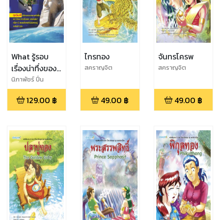
What รู้รอบ
ไกรทอง
จันทรโครพ
เรื่องน่าทึ่งของ
สคราญจิต
สคราญจิต
ศรัญญามาศ/ณ
ศรัญญามาศ/ณ
โลก
นิภาพัชร์ ปิ่น
พัชร์ ปิ่นสุวรรณ
พัชร์ ปิ่นสุวรรณ
สุวรรณ
129.00
฿
49.00
฿
49.00
฿