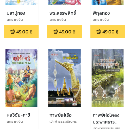
ปลาบู่ทอง
พระสรรพสิทธิ์
พิกุลทอง
สคราญจิต
สคราญจิต
สคราญจิต
ศรัญญามาศ/ณ
ศรัญญามาศ/ณ
ศรัญญามาศ/ณ
49.00
฿
49.00
฿
49.00
฿
พัชร์ ปิ่นสุวรรณ
พัชร์ ปิ่นสุวรรณ
พัชร์ ปิ่นสุวรรณ
หลวิชัย-คาวี
กาพย์เห่เรือ
กาพย์ห่อโคลง
ประพาศธาร
สคราญจิต
เจ้าฟ้าธรรมธิเบศร
ศรัญญามาศ/ณ
ทองแดง
เจ้าฟ้าธรรมธิเบศร